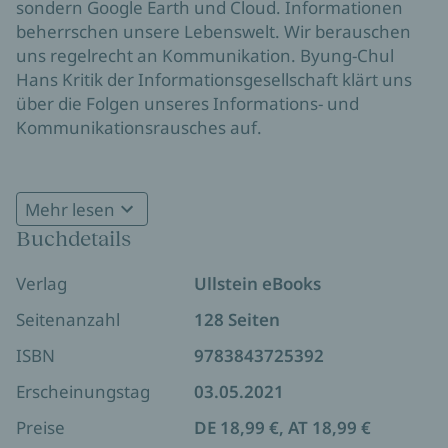
sondern Google Earth und Cloud. Informationen
beherrschen unsere Lebenswelt. Wir berauschen
uns regelrecht an Kommunikation. Byung-Chul
Hans Kritik der Informationsgesellschaft klärt uns
über die Folgen unseres Informations- und
Kommunikationsrausches auf.
Schon vor Jahrzehnten stellte der
Medientheoretiker Vilém Flusser fest: »Undinge
Mehr lesen
dringen gegenwärtig von allen Seiten in unsere
Buchdetails
Umwelt, und sie verdrängen die Dinge. Man nennt
diese Undinge Informationen.« Die Dinge rücken
Verlag
Ullstein eBooks
heute immer mehr in den Hintergrund der
Aufmerksamkeit. Die Welt als Infosphäre überlagert
Seitenanzahl
128 Seiten
die Welt als Dingsphäre. Der Übergang vom Ding
ISBN
9783843725392
zum Unding verändert massiv unsere
Wahrnehmung und Weltbeziehung. Byung-Chul
Erscheinungstag
03.05.2021
Hans neuer Essay kreist um Dinge und Undinge. Er
Preise
DE 18,99 €, AT 18,99 €
entwickelt sowohl eine Philosophie des