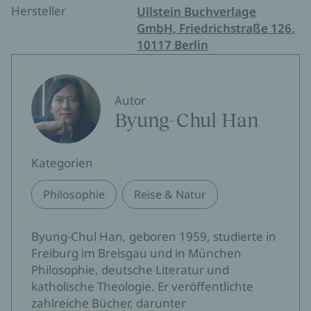
Smartphones als auch eine Kritik der Künstlichen
Hersteller
Ullstein Buchverlage
Intelligenz aus ungewohnter Perspektive.
GmbH, Friedrichstraße 126,
Gleichzeitig wendet er sich der Magie der Dinge zu
10117 Berlin
und reflektiert über die Stille, die im
Informationslärm verlorengeht.
Autor
Byung-Chul Han
Kategorien
Philosophie
Reise & Natur
Byung-Chul Han, geboren 1959, studierte in
Freiburg im Breisgau und in München
Philosophie, deutsche Literatur und
katholische Theologie. Er veröffentlichte
zahlreiche Bücher, darunter