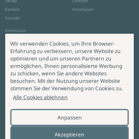
Verlag
Lizenzen
Karriere
Vorschauen
Kontakt
Impressum
Datenschutz
Wir verwenden Cookies, um Ihre Browser-
Cookie-Einstellungen
Erfahrung zu verbessern, unsere Website zu
AGB Online Shop
optimieren und um unseren Partnern zu
ermöglichen, Ihnen personalisierte Werbung
Service
Produktsicherheit
zu schicken, wenn Sie andere Websites
besuchen. Mit der Nutzung unserer Website
Lieferung & Versand
Bei Fragen zur Produktsicherheit
stimmen Sie der Verwendung von Cookies zu.
wenden Sie sich bitte an
Manuskripteinreichung
Alle Cookies ablehnen
produktsicherheit@ullstein.de
Barrierefreiheit
Anpassen
Zahlungsoptionen
Vertrag widerrufen
Akzeptieren