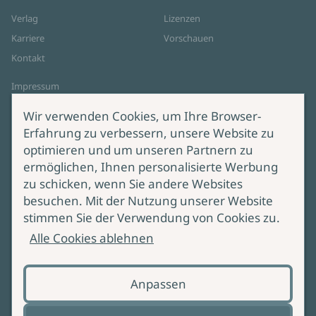
Verlag
Lizenzen
Karriere
Vorschauen
Kontakt
Impressum
Datenschutz
Wir verwenden Cookies, um Ihre Browser-
Cookie-Einstellungen
Erfahrung zu verbessern, unsere Website zu
AGB Online Shop
optimieren und um unseren Partnern zu
ermöglichen, Ihnen personalisierte Werbung
Service
Produktsicherheit
zu schicken, wenn Sie andere Websites
besuchen. Mit der Nutzung unserer Website
Lieferung & Versand
Bei Fragen zur Produktsicherheit
stimmen Sie der Verwendung von Cookies zu.
wenden Sie sich bitte an
Manuskripteinreichung
Alle Cookies ablehnen
produktsicherheit@ullstein.de
Barrierefreiheit
Anpassen
Zahlungsoptionen
Vertrag widerrufen