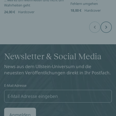
... weil es um Mehrheiten und nicht um
Fehlern umgehen
Wahrheiten geht
18,00 €
Hardcover
24,00 €
Hardcover
Before
Next
Newsletter & Social Media
News aus dem Ullstein-Universum und die
neuesten Veröffentlichungen direkt in Ihr Postfach.
E-Mail Adresse
Anmelden