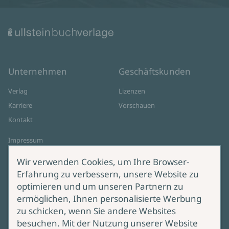
Unternehmen
Geschäftskunden
Verlag
Lizenzen
Karriere
Vorschauen
Kontakt
Impressum
Datenschutz
Wir verwenden Cookies, um Ihre Browser-
Cookie-Einstellungen
Erfahrung zu verbessern, unsere Website zu
AGB Online Shop
optimieren und um unseren Partnern zu
ermöglichen, Ihnen personalisierte Werbung
Service
Produktsicherheit
zu schicken, wenn Sie andere Websites
besuchen. Mit der Nutzung unserer Website