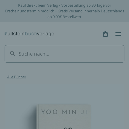
/werke/so-geht-glueck/paperback/9783793400981
Kauf direkt beim Verlag • Vorbestellung ab 30 Tage vor
Erscheinungstermin möglich • Gratis Versand innerhalb Deutschlands
ab 9,00€ Bestellwert
Hidden Tex
Hidden
Alle Bücher