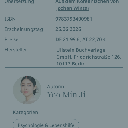
Übersetzung
Aus dem Koreanischen von
bereit ist, fernöstliche Lebensweisheiten mit
Jochen Winter
positiver Psychologie zu kombinieren, findet hier
ISBN
9783793400981
einen kraftvollen Schlüssel zu mehr Lebensfreude
und Selbstverwirklichung.
Erscheinungstag
25.06.2026
Preise
DE 21,99 €, AT 22,70 €
Hersteller
Ullstein Buchverlage
GmbH, Friedrichstraße 126,
10117 Berlin
Autorin
Yoo Min Ji
Kategorien
Psychologie & Lebenshilfe