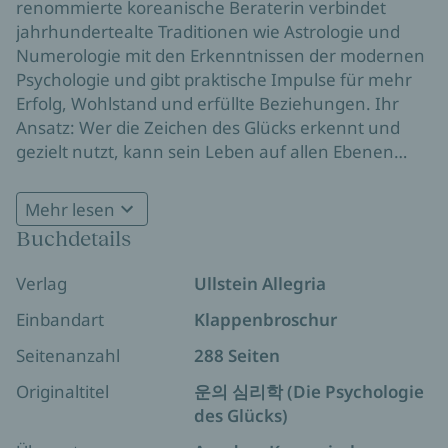
renommierte koreanische Beraterin verbindet
jahrhundertealte Traditionen wie Astrologie und
Numerologie mit den Erkenntnissen der modernen
Psychologie und gibt praktische Impulse für mehr
Erfolg, Wohlstand und erfüllte Beziehungen. Ihr
Ansatz: Wer die Zeichen des Glücks erkennt und
gezielt nutzt, kann sein Leben auf allen Ebenen
bereichern.
Die verborgenen Prinzipien für Erfolg und Erfüllung
Mehr lesen
Yoo Min Ji schöpft aus ihrer langjährigen Erfahrung
Buchdetails
mit Prominenten, Unternehmer:innen und
Menschen wie du und ich. Anhand lebensnaher
Verlag
Ullstein Allegria
Beispiele zeigt sie, wie Selbstkenntnis, emotionale
Einbandart
Klappenbroschur
Intelligenz und ein bewusster Perspektivwechsel
helfen, Ängste zu überwinden und das eigene
Seitenanzahl
288 Seiten
Potenzial zu entfalten. Ob Finanzen, Gesundheit,
Originaltitel
운의 심리학 (Die Psychologie
Liebe oder spirituelles Wachstum – dieses Buch
des Glücks)
liefert konkrete Strategien, um Glück aktiv zu
gestalten und neue Chancen zu erkennen. Wer