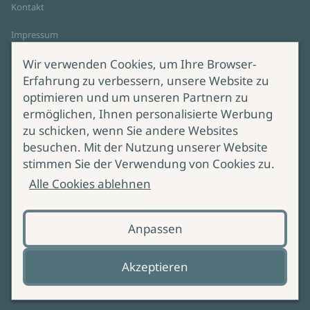
Kontakt
Impressum
Datenschutz
Wir verwenden Cookies, um Ihre Browser-
Cookie-Einstellungen
Erfahrung zu verbessern, unsere Website zu
AGB Online Shop
optimieren und um unseren Partnern zu
ermöglichen, Ihnen personalisierte Werbung
Service
Produktsicherheit
zu schicken, wenn Sie andere Websites
besuchen. Mit der Nutzung unserer Website
Lieferung & Versand
Bei Fragen zur Produktsicherheit
stimmen Sie der Verwendung von Cookies zu.
wenden Sie sich bitte an
Manuskripteinreichung
Alle Cookies ablehnen
produktsicherheit@ullstein.de
Barrierefreiheit
Anpassen
Zahlungsoptionen
Vertrag widerrufen
Akzeptieren