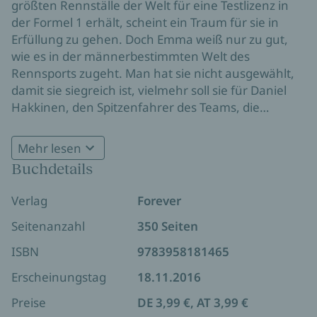
größten Rennställe der Welt für eine Testlizenz in
der Formel 1 erhält, scheint ein Traum für sie in
Erfüllung zu gehen. Doch Emma weiß nur zu gut,
wie es in der männerbestimmten Welt des
Rennsports zugeht. Man hat sie nicht ausgewählt,
damit sie siegreich ist, vielmehr soll sie für Daniel
Hakkinen, den Spitzenfahrer des Teams, die
Hindernisse aus dem Weg räumen. Trotzdem wagt
Emma den Schritt und reist nach Italien. Vom Team
Mehr lesen
wird sie alles andere als freundlich empfangen. Und
Buchdetails
auch Daniel begegnet ihr mit berechnender
Ignoranz. Doch Emma gibt nicht auf, bis das Eis
Verlag
Forever
zwischen den beiden zu schmelzen beginnt. Die
Konkurrenten kommen sich schließlich näher. Aber
Seitenanzahl
350 Seiten
ist im harten Milieu des Rennsports überhaupt Platz
ISBN
9783958181465
für die Liebe? Und kann Emma sich als Formel 1-
Fahrerin beweisen?
Erscheinungstag
18.11.2016
Preise
DE 3,99 €, AT 3,99 €