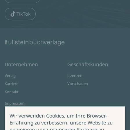
TikTok
Unternehmen
Geschäftskunden
Verlag
Lizenzen
Karriere
Vorschauen
Kontakt
Impressum
Datenschutz
Wir verwenden Cookies, um Ihre Browser-
Cookie-Einstellungen
Erfahrung zu verbessern, unsere Website zu
AGB Online Shop
optimieren und um unseren Partnern zu