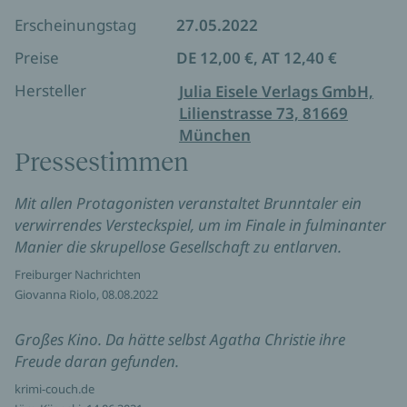
Graubünden und gesundheitlich angeschlagen,
Erscheinungstag
27.05.2022
übernimmt den Fall. Was er am Fuße des Piz Palü
Preise
DE 12,00 €, AT 12,40 €
ans Tageslicht bringt, erzählt von lange
unterdrücktem Hass und schwärenden
Hersteller
Julia Eisele Verlags GmbH,
Familiengeheimnissen ...
Lilienstrasse 73, 81669
München
Pressestimmen
Mit allen Protagonisten veranstaltet Brunntaler ein
verwirrendes Versteckspiel, um im Finale in fulminanter
Manier die skrupellose Gesellschaft zu entlarven.
Freiburger Nachrichten
Giovanna Riolo, 08.08.2022
Großes Kino. Da hätte selbst Agatha Christie ihre
Freude daran gefunden.
krimi-couch.de