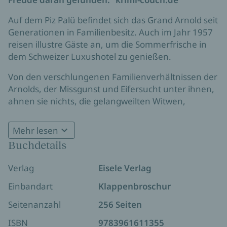
Auf dem Piz Palü befindet sich das Grand Arnold seit
Generationen in Familienbesitz. Auch im Jahr 1957
reisen illustre Gäste an, um die Sommerfrische in
dem Schweizer Luxushotel zu genießen.
Von den verschlungenen Familienverhältnissen der
Arnolds, der Missgunst und Eifersucht unter ihnen,
ahnen sie nichts, die gelangweilten Witwen,
Generaldirektoren samt Gattinnen, Bergfanatiker
und Prominente wie der Filmstar O.W. Fischer, der
Mehr lesen
seinem Ruhm entfliehen will, aber schnell wieder
Buchdetails
vom Rummel um seine Person eingeholt wird.
Verlag
Eisele Verlag
Erst als die Kinder des Hoteldirektors spurlos
verschwinden und dann auch noch ein Mord
Einbandart
Klappenbroschur
geschieht, scheint der Wind um den Piz Palü immer
Seitenanzahl
256 Seiten
eisiger zu wehen.
ISBN
9783961611355
Kommissar Tschudi, Leiter der Mordkommission in