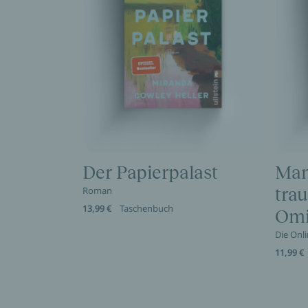
Der Papierpalast
Man
Roman
trau
13,99 €
Taschenbuch
Omi
Die Onl
11,99 €