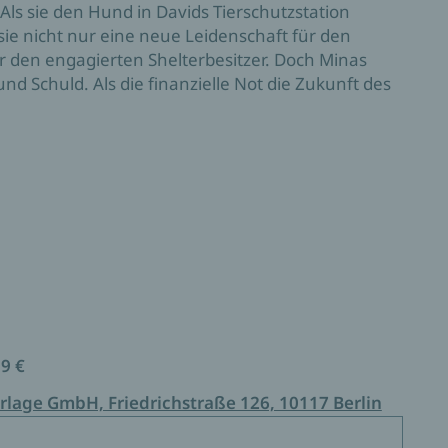
ls sie den Hund in Davids Tierschutzstation
ie nicht nur eine neue Leidenschaft für den
r den engagierten Shelterbesitzer. Doch Minas
d Schuld. Als die finanzielle Not die Zukunft des
ie Tiere zu retten – und begreift dabei, dass auch
d Leben verdient hat. Doch ist sie bereit, ihr Herz
99 €
rlage GmbH, Friedrichstraße 126, 10117 Berlin