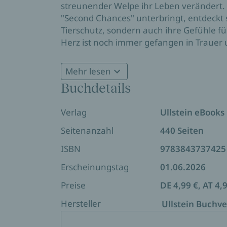
streunender Welpe ihr Leben verändert. A
"Second Chances" unterbringt, entdeckt s
Tierschutz, sondern auch ihre Gefühle fü
Herz ist noch immer gefangen in Trauer un
Shelters bedroht, setzt sie alles daran, d
sie selbst eine zweite Chance auf Liebe un
Mehr lesen
wieder zu öffnen?
Buchdetails
Verlag
Ullstein eBooks
Seitenanzahl
440 Seiten
ISBN
9783843737425
Erscheinungstag
01.06.2026
Preise
DE 4,99 €, AT 4,
Hersteller
Ullstein Buchve