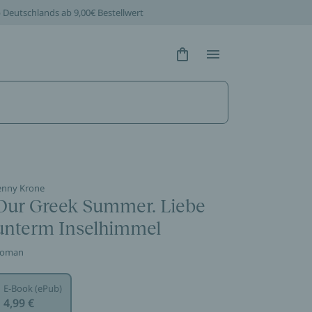
b Deutschlands ab 9,00€ Bestellwert
Hidden Text
Hidden Text
enny Krone
Our Greek Summer. Liebe
unterm Inselhimmel
oman
E-Book (ePub)
4,99 €