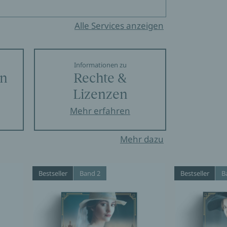
Alle Services anzeigen
Informationen zu
en
Rechte &
Lizenzen
Mehr erfahren
Mehr dazu
Bestseller
Band 2
Bestseller
B