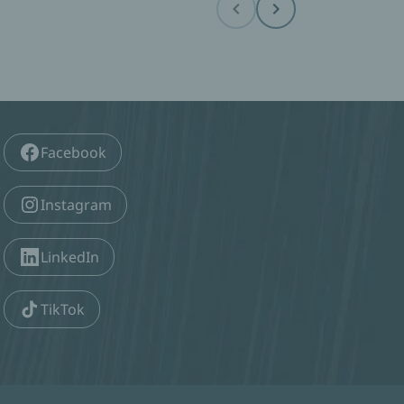
Before
Next
Facebook
Instagram
LinkedIn
TikTok