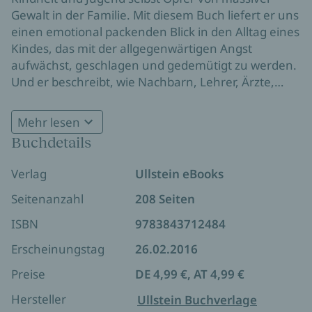
Gewalt in der Familie. Mit diesem Buch liefert er uns
einen emotional packenden Blick in den Alltag eines
Kindes, das mit der allgegenwärtigen Angst
aufwächst, geschlagen und gedemütigt zu werden.
Und er beschreibt, wie Nachbarn, Lehrer, Ärzte,
aber auch seine Großeltern jahrelang über die
Gewaltexzesse seines Vaters hinwegsahen.
Mehr lesen
Bestsellerautor Markus Breitscheidel stößt mit
Buchdetails
diesem sehr persönlichen Buch eine längst
überfällige gesellschaftliche Debatte über das
Verlag
Ullstein eBooks
Tabuthema Gewalt in der Familie an.
Seitenanzahl
208 Seiten
ISBN
9783843712484
Erscheinungstag
26.02.2016
Preise
DE 4,99 €, AT 4,99 €
Hersteller
Ullstein Buchverlage