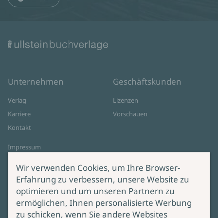
Unternehmen
Geschäftskunden
Verlag
Lizenzen
Karriere
Vorschauen
Kontakt
Impressum
Datenschutz
Wir verwenden Cookies, um Ihre Browser-
Cookie-Einstellungen
Erfahrung zu verbessern, unsere Website zu
AGB Online Shop
optimieren und um unseren Partnern zu
ermöglichen, Ihnen personalisierte Werbung
Service
Produktsicherheit
zu schicken, wenn Sie andere Websites