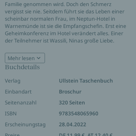
Familie genommen wird. Doch den Schmerz
vergisst sie nie. Seitdem führt sie das Leben einer
scheinbar normalen Frau, im Neptun-Hotel in
Warnemünde ist sie die Empfangschefin. Erst eine
Geheimkonferenz im Hotel verändert alles. Einer
der Teilnehmer ist Wassili, Ninas große Liebe.
Achtzehn Jahre haben sie sich nicht gesehen. Durch
ihn bekommt sie hochbrisante Informationen über
Mehr lesen
illegal in der DDR gelagerte Waffen. Endlich ist ihre
Buchdetails
Stunde gekommen. Sie will das Schicksal beider
Das Neptun-Hotel als Schauplatz einer
deutscher Staaten in die Hand nehmen und das
Verlag
Ullstein Taschenbuch
dramatischen Eskalation: mondän und
Geheimnis der Gegenseite preisgeben. Doch Nina
geheimnisvoll.
gerät zwischen die Fronten und wird zur Gejagten.
Einbandart
Broschur
Sie hat nur noch ein Ziel - sie muss ihren Sohn
Seitenanzahl
320 Seiten
retten.
ISBN
9783548065960
Erscheinungstag
28.04.2022
Preise
DE 11,99 €, AT 12,40 €