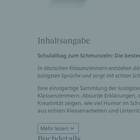
Inhaltsangabe
Schulalltag zum Schmunzeln: Die best
In deutschen Klassenzimmern entstehen die 
lustigsten Sprüche und sorgt mit echten Sc
Eine einzigartige Sammlung der lustigs
Klassenzimmern. Absurde Erklärungen, 
Kreativität zeigen, wie viel Humor im Sch
aus echten Klassenarbeiten und Unterri
Einblick in die Welt der Schüler:innen. Sc
sondern auch als Quelle für gute Laune 
Mehr lesen
Buchdetails
Ob als Geschenk für Lehrkräfte, Eltern oder