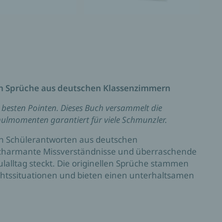
en Sprüche aus deutschen Klassenzimmern
besten Pointen. Dieses Buch versammelt die
hulmomenten garantiert für viele Schmunzler.
ten Schülerantworten aus deutschen
charmante Missverständnisse und überraschende
ulalltag steckt. Die originellen Sprüche stammen
chtssituationen und bieten einen unterhaltsamen
hule wird hier nicht nur als Ort des Lernens,
und überraschende Einfälle präsentiert.
 einfach für alle, die gerne lachen: Diese