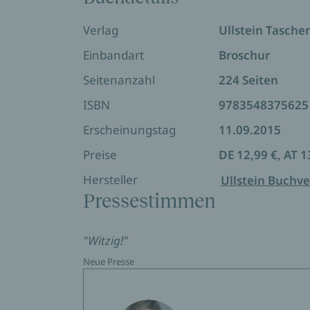
Sammlung macht Schule zum Erlebnis vol
Verlag
Ullstein Tasch
Einbandart
Broschur
Seitenanzahl
224 Seiten
ISBN
9783548375625
Erscheinungstag
11.09.2015
Preise
DE 12,99 €, AT 1
Hersteller
Ullstein Buchve
Pressestimmen
"Witzig!"
Neue Presse