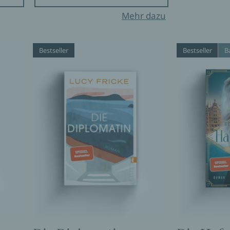
Mehr dazu
Bestseller
Bestseller
B