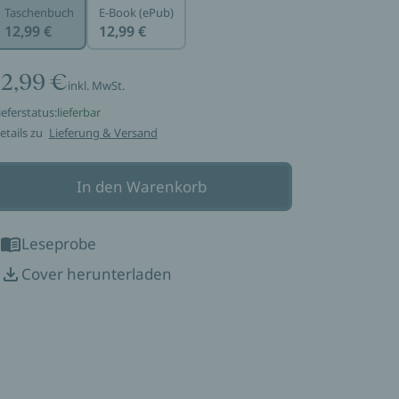
Taschenbuch
E-Book (ePub)
12,99 €
12,99 €
12,99 €
inkl. MwSt.
ieferstatus:
lieferbar
etails zu
Lieferung & Versand
In den Warenkorb
Leseprobe
Cover herunterladen