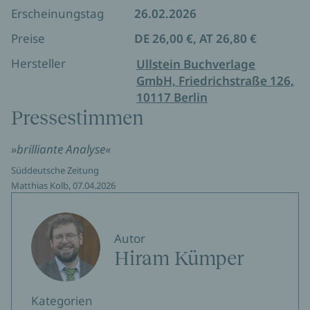
Erscheinungstag
26.02.2026
die Kosten dieses Selbstbewusstseins trugen:
Millionen versklavte Schwarze, Indigene und
Preise
DE 26,00 €, AT 26,80 €
Menschen, die Amerika groß machten, während
Hersteller
Ullstein Buchverlage
ihre eigenen Spielräume klein blieben.
GmbH, Friedrichstraße 126,
10117 Berlin
Pressestimmen
»brilliante Analyse«
Süddeutsche Zeitung
Matthias Kolb, 07.04.2026
Autor
Hiram Kümper
Kategorien