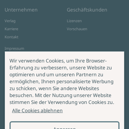
Unternehmen
Geschäftskunden
Verlag
Lizenzen
Karriere
Vorschauen
Kontakt
Impressum
Datenschutz
Wir verwenden Cookies, um Ihre Browser-
Cookie-Einstellungen
Erfahrung zu verbessern, unsere Website zu
AGB Online Shop
optimieren und um unseren Partnern zu
ermöglichen, Ihnen personalisierte Werbung
Service
Produktsicherheit
zu schicken, wenn Sie andere Websites
besuchen. Mit der Nutzung unserer Website
Lieferung & Versand
Bei Fragen zur Produktsicherheit
stimmen Sie der Verwendung von Cookies zu.
wenden Sie sich bitte an
Manuskripteinreichung
Alle Cookies ablehnen
produktsicherheit@ullstein.de
Barrierefreiheit