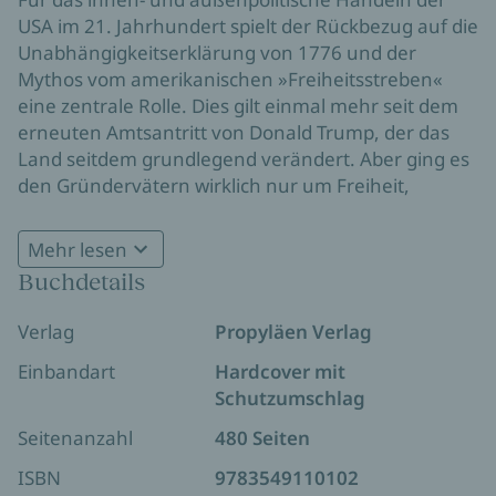
USA im 21. Jahrhundert spielt der Rückbezug auf die
Unabhängigkeitserklärung von 1776 und der
Mythos vom amerikanischen »Freiheitsstreben«
eine zentrale Rolle. Dies gilt einmal mehr seit dem
erneuten Amtsantritt von Donald Trump, der das
Land seitdem grundlegend verändert. Aber ging es
den Gründervätern wirklich nur um Freiheit,
Liberalität und Menschenrechte? Und welche
Folgen zeitigt dieser Mythos in einer Gegenwart
Mehr lesen
politischer Extreme und gesellschaftlicher Spaltung?
Buchdetails
Der Historiker Hiram Kümper analysiert die
Gründungsgeschichte und das Politikverständnis
Verlag
Propyläen Verlag
der USA, die ihren »way of life« spätestens seit dem
19. Jahrhundert in die Welt exportierten. Dem
Einbandart
Hardcover mit
Heldenepos vom »Freiheitsstreben« einer Gruppe
Schutzumschlag
weißer Männer setzt er eine vielgestaltige
Seitenanzahl
480 Seiten
Erzählung vom Kampf um politische Partizipation,
um die Beteiligung an Macht und »Fleischtöpfen«
ISBN
9783549110102
entgegen. So kommen auch jene in den Blick, die