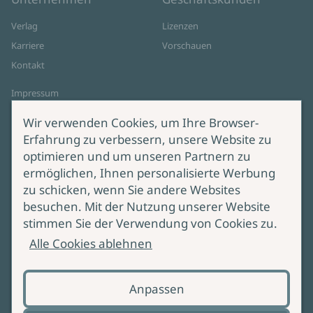
Verlag
Lizenzen
Karriere
Vorschauen
Kontakt
Impressum
Datenschutz
Wir verwenden Cookies, um Ihre Browser-
Cookie-Einstellungen
Erfahrung zu verbessern, unsere Website zu
AGB Online Shop
optimieren und um unseren Partnern zu
ermöglichen, Ihnen personalisierte Werbung
Service
Produktsicherheit
zu schicken, wenn Sie andere Websites
besuchen. Mit der Nutzung unserer Website
Lieferung & Versand
Bei Fragen zur Produktsicherheit
stimmen Sie der Verwendung von Cookies zu.
wenden Sie sich bitte an
Manuskripteinreichung
Alle Cookies ablehnen
produktsicherheit@ullstein.de
Barrierefreiheit
Anpassen
Zahlungsoptionen