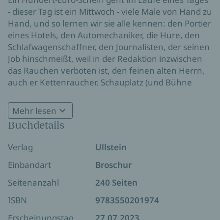
- dieser Tag ist ein Mittwoch - viele Male von Hand zu
Hand, und so lernen wir sie alle kennen: den Portier
eines Hotels, den Automechaniker, die Hure, den
Schlafwagenschaffner, den Journalisten, der seinen
Job hinschmeißt, weil in der Redaktion inzwischen
das Rauchen verboten ist, den feinen alten Herrn,
auch er Kettenraucher. Schauplatz (und Bühne
ihrer Auftritte) ist eine Wiener Traffik, in der auch
der Autor dieser vielen Geschichten Stammgast ist.
Mehr lesen
Buchdetails
Verlag
Ullstein
Einbandart
Broschur
Seitenanzahl
240 Seiten
ISBN
9783550201974
Erscheinungstag
27.07.2023