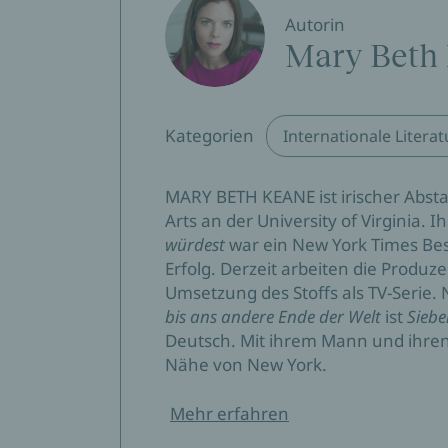
Autorin
Meg Wolitzer
Mary Beth
Fesselnd… fängt die windgepeitschte Düstern
bunte Treiben im New York der 1960er Jahre.
von dem man möchte, dass er nie endet.
Kategorien
Internationale Literat
Daily Express
MARY BETH KEANE ist irischer Abs
Die Geschichte eines amerikanischen Traums
Arts an der University of Virginia.
vom dörflichen Irland der 1950er in die St
würdest
war ein New York Times Bes
Times Radio
Erfolg. Derzeit arbeiten die Produ
Umsetzung des Stoffs als TV-Seri
Eine bewegende und mitreißende Geschichte,
bis ans andere Ende der Welt
ist
Siebe
Amerika führt und einer Einwandererfamilie
Deutsch. Mit ihrem Mann und ihren
Nähe von New York.
Culturefly
Mehr erfahren
Ein fesselnder Roman – die einnehmenden 
bewegende und originelle Liebesgeschichte.