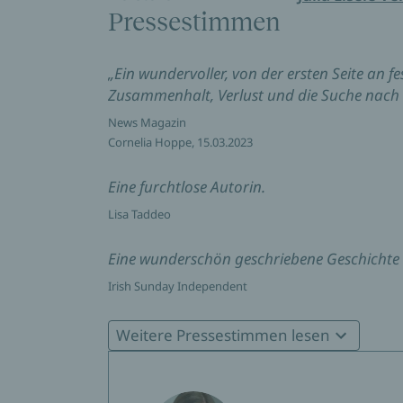
Pressestimmen
„Ein wundervoller, von der ersten Seite an f
Zusammenhalt, Verlust und die Suche nach 
News Magazin
Cornelia Hoppe, 15.03.2023
Eine furchtlose Autorin.
Lisa Taddeo
Eine wunderschön geschriebene Geschichte üb
Irish Sunday Independent
Immersiv und zutiefst berührend.
Weitere Pressestimmen lesen
Anna Hope
Eine Autorin mit einer außergewöhnlichen Tie