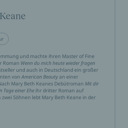
 Keane
is der irischen Armut ebenso lebendig ein wie das
 Mit dir bis ans andere Ende der Welt ist ein Roman,
ur
tammung und machte ihren Master of Fine
, erzählt über Jahrzehnte, die die Leser mitnimmt
 Ihr Roman
Wenn du mich heute wieder fragen
raßen New Yorks und wieder zurück.
tseller und auch in Deutschland ein großer
zenten von
American Beauty
an einer
e. Nach Mary Beth Keanes Debütroman
Mit dir
 die die Leser von der Westküste Irlands nach
n Tage einer Ehe
ihr dritter Roman auf
 durch die verschiedenen Jahrzehnte folgt.
 zwei Söhnen lebt Mary Beth Keane in der
Charaktere wachsen dem Leser ans Herz… Eine