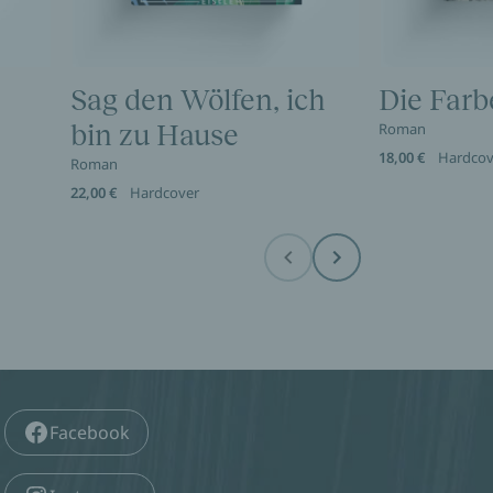
Sag den Wölfen, ich
Die Farb
bin zu Hause
Roman
18,00 €
Hardcov
Roman
22,00 €
Hardcover
Before
Next
Facebook