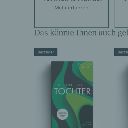
MDR Kultur
Mehr erfahren
Eine epische Geschichte über Immigration, I
The Guardian
Das könnte Ihnen auch gef
Atmosphärisch, bewegend und brillant gesc
Daily Mail
Bestseller
Bestse