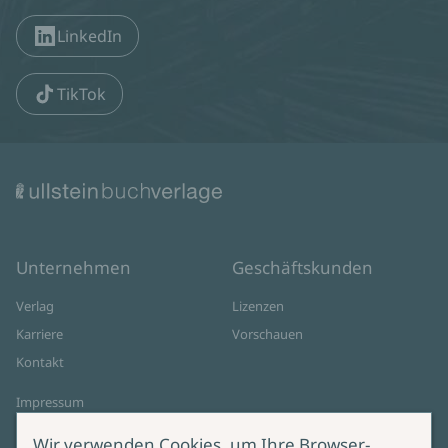
LinkedIn
TikTok
Unternehmen
Geschäftskunden
Verlag
Lizenzen
Karriere
Vorschauen
Kontakt
Impressum
Datenschutz
Wir verwenden Cookies, um Ihre Browser-