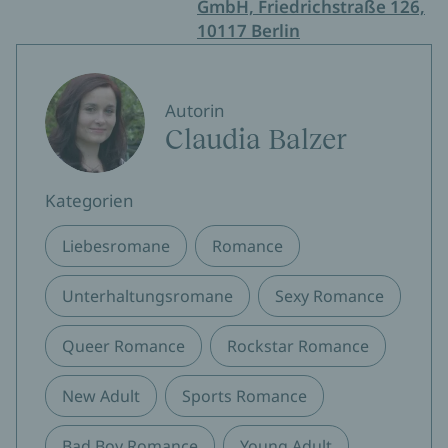
GmbH, Friedrichstraße 126,
10117 Berlin
Autorin
Claudia Balzer
Kategorien
Liebesromane
Romance
Unterhaltungsromane
Sexy Romance
Queer Romance
Rockstar Romance
New Adult
Sports Romance
Bad Boy Romance
Young Adult