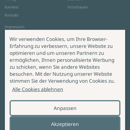
Karriere
Vorschauen
Kontakt
Impressum
Datenschutz
Wir verwenden Cookies, um Ihre Browser-
Cookie-Einstellungen
Erfahrung zu verbessern, unsere Website zu
AGB Online Shop
optimieren und um unseren Partnern zu
ermöglichen, Ihnen personalisierte Werbung
Service
Produktsicherheit
zu schicken, wenn Sie andere Websites
besuchen. Mit der Nutzung unserer Website
Lieferung & Versand
Bei Fragen zur Produktsicherheit
stimmen Sie der Verwendung von Cookies zu.
wenden Sie sich bitte an
Manuskripteinreichung
Alle Cookies ablehnen
produktsicherheit@ullstein.de
Barrierefreiheit
Anpassen
Zahlungsoptionen
Vertrag widerrufen
Akzeptieren