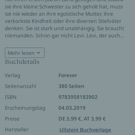
sie ihre kleine Schwester zu sich geholt hat, muss
sie nie wieder an ihre egoistische Mutter, ihre
verkorkste Kindheit oder ihre diversen Stiefväter
denken. Sie ist stark und unabhängig. Sie braucht
niemanden. Schon gar nicht Levi. Levi, der auch
nach mehrmaligen Abfuhren nicht locker lässt und
sich langsam aber sicher in Ellas Herz stiehlt. Denn
Mehr lesen
eins hat Ella bei all ihrem Überlebenswillen beinahe
Buchdetails
vergessen: Es muss auch etwas geben, wofür es
sich zu kämpfen lohnt. Oder besser: Jemanden...
Verlag
Forever
Seitenanzahl
380 Seiten
ISBN
9783958183902
Erscheinungstag
04.03.2019
Preise
DE 3,99 €, AT 3,99 €
Hersteller
Ullstein Buchverlage