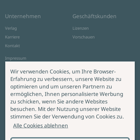
Unternehmen
Geschäftskunden
Verlag
Lizenzen
Karriere
Vorschauen
Kontakt
Impressum
Datenschutz
Wir verwenden Cookies, um Ihre Browser-
Cookie-Einstellungen
Erfahrung zu verbessern, unsere Website zu
AGB Online Shop
optimieren und um unseren Partnern zu
ermöglichen, Ihnen personalisierte Werbung
Service
Produktsicherheit
zu schicken, wenn Sie andere Websites
besuchen. Mit der Nutzung unserer Website
Lieferung & Versand
Bei Fragen zur Produktsicherheit
stimmen Sie der Verwendung von Cookies zu.
wenden Sie sich bitte an
Manuskripteinreichung
Alle Cookies ablehnen
produktsicherheit@ullstein.de
Barrierefreiheit