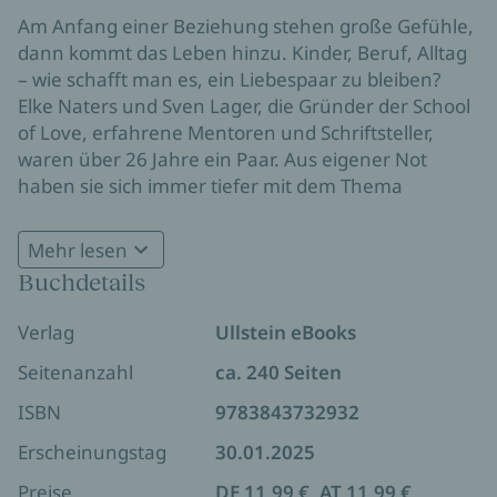
Am Anfang einer Beziehung stehen große Gefühle,
dann kommt das Leben hinzu. Kinder, Beruf, Alltag
– wie schafft man es, ein Liebespaar zu bleiben?
Elke Naters und Sven Lager, die Gründer der School
of Love, erfahrene Mentoren und Schriftsteller,
waren über 26 Jahre ein Paar. Aus eigener Not
haben sie sich immer tiefer mit dem Thema
beschäftigt und festgestellt, dass man Liebe lernen
kann. Ihr Wissen basiert auf Erkenntnissen aus der
Mehr lesen
Paarforschung, der Positiven Psychologie und den
Buchdetails
Neurowissenschaften sowie auf persönlichen
Erfahrungen und der erfolgreichen Begleitung
Verlag
Ullstein eBooks
vieler Paare. Hier zeigen sie, wie man unbewusste
negative Muster in der Beziehung erkennt und
Seitenanzahl
ca. 240 Seiten
durch konstruktives Verhalten ersetzt. Immer mit
ISBN
9783843732932
dem Ziel, das Miteinander zu fördern. Denn: Wenn
wir als Paar stark und einig sind, dann kann uns
Erscheinungstag
30.01.2025
nichts mehr aufhalten in der Welt.
Preise
DE 11,99 €, AT 11,99 €