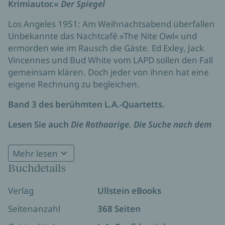
Krimiautor.«
Der Spiegel
Los Angeles 1951: Am Weihnachtsabend überfallen
Unbekannte das Nachtcafé »The Nite Owl« und
ermorden wie im Rausch die Gäste. Ed Exley, Jack
Vincennes und Bud White vom LAPD sollen den Fall
gemeinsam klären. Doch jeder von ihnen hat eine
eigene Rechnung zu begleichen.
Band 3 des berühmten L.A.-Quartetts.
Lesen Sie auch
Die Rothaarige. Die Suche nach dem
Mörder meiner Mutter
- James Ellroys wichtigsten
autobiographischen Text; ein Klassiker der
Mehr lesen
Kriminalliteratur.
Buchdetails
Verlag
Ullstein eBooks
Seitenanzahl
368 Seiten