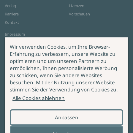
Verlag
Lizenzen
Karriere
Vorschauen
Kontakt
Impressum
Datenschutz
Wir verwenden Cookies, um Ihre Browser-
Cookie-Einstellungen
Erfahrung zu verbessern, unsere Website zu
AGB Online Shop
optimieren und um unseren Partnern zu
ermöglichen, Ihnen personalisierte Werbung
Service
Produktsicherheit
zu schicken, wenn Sie andere Websites
besuchen. Mit der Nutzung unserer Website
Lieferung & Versand
Bei Fragen zur Produktsicherheit
stimmen Sie der Verwendung von Cookies zu.
wenden Sie sich bitte an
Manuskripteinreichung
Alle Cookies ablehnen
produktsicherheit@ullstein.de
Barrierefreiheit
Anpassen
Zahlungsoptionen
Vertrag widerrufen