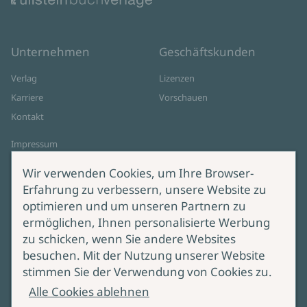
Unternehmen
Geschäftskunden
Verlag
Lizenzen
Karriere
Vorschauen
Kontakt
Impressum
Datenschutz
Wir verwenden Cookies, um Ihre Browser-
Cookie-Einstellungen
Erfahrung zu verbessern, unsere Website zu
AGB Online Shop
optimieren und um unseren Partnern zu
ermöglichen, Ihnen personalisierte Werbung
Service
Produktsicherheit
zu schicken, wenn Sie andere Websites
besuchen. Mit der Nutzung unserer Website
Lieferung & Versand
Bei Fragen zur Produktsicherheit
stimmen Sie der Verwendung von Cookies zu.
wenden Sie sich bitte an
Manuskripteinreichung
Alle Cookies ablehnen
produktsicherheit@ullstein.de
Barrierefreiheit