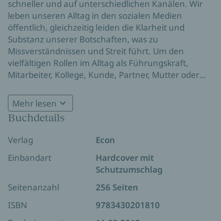
schneller und auf unterschiedlichen Kanälen. Wir
leben unseren Alltag in den sozialen Medien
öffentlich, gleichzeitig leiden die Klarheit und
Substanz unserer Botschaften, was zu
Missverständnissen und Streit führt. Um den
vielfältigen Rollen im Alltag als Führungskraft,
Mitarbeiter, Kollege, Kunde, Partner, Mutter oder
Vater gerecht werden zu können, müssen wir
lernen, Dinge zu priorisieren und Bedürfnisse
Mehr lesen
präzise zu formulieren. René Borbonus zeigt neue
Buchdetails
Methoden, mit denen man den wirklich wichtigen
Botschaften Gehör verschafft. Anhand einfacher
Verlag
Econ
Grundregeln erklärt er, wie Klarheit für Sie zum
Erfolgsfaktor wird – beruflich wie privat.
Einbandart
Hardcover mit
Schutzumschlag
Seitenanzahl
256 Seiten
ISBN
9783430201810