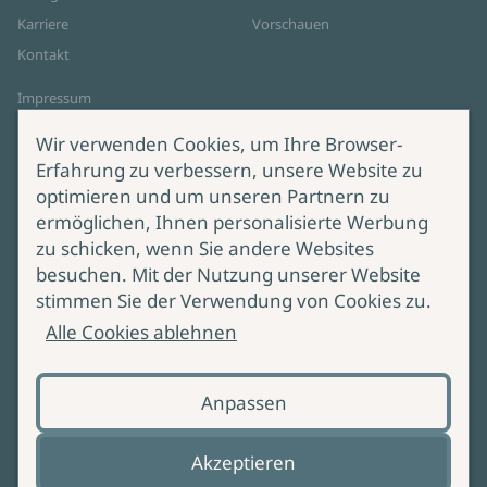
Karriere
Vorschauen
Kontakt
Impressum
Datenschutz
Wir verwenden Cookies, um Ihre Browser-
Cookie-Einstellungen
Erfahrung zu verbessern, unsere Website zu
AGB Online Shop
optimieren und um unseren Partnern zu
ermöglichen, Ihnen personalisierte Werbung
Service
Produktsicherheit
zu schicken, wenn Sie andere Websites
besuchen. Mit der Nutzung unserer Website
Lieferung & Versand
Bei Fragen zur Produktsicherheit
stimmen Sie der Verwendung von Cookies zu.
wenden Sie sich bitte an
Manuskripteinreichung
Alle Cookies ablehnen
produktsicherheit@ullstein.de
Barrierefreiheit
Anpassen
Zahlungsoptionen
Vertrag widerrufen
Akzeptieren