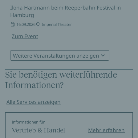
Ilona Hartmann beim Reeperbahn Festival in
Hamburg
16.09.2026
Imperial Theater
Zum Event
Weitere Veranstaltungen anzeigen
Ilona Hartmann in Köln
18.09.2026
Comedia Theater
Sie benötigen weiterführende
Zum Event
Informationen?
Buchpremiere: Ilona Hartmann in Berlin
Alle Services anzeigen
25.09.2026
Silent Green Kulturquartier
Zum Event
Informationen für
Vertrieb & Handel
Mehr erfahren