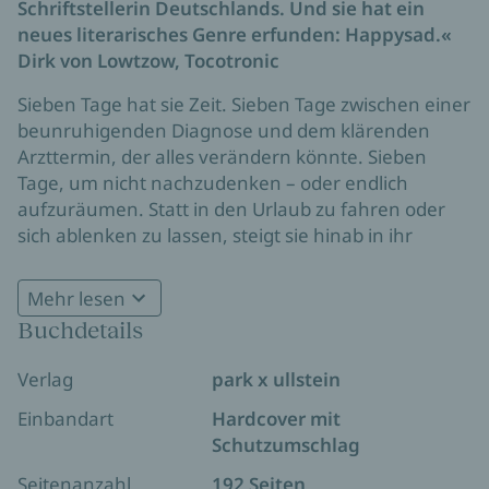
Schriftstellerin Deutschlands. Und sie hat ein
neues literarisches Genre erfunden: Happysad.«
Dirk von Lowtzow, Tocotronic
Sieben Tage hat sie Zeit. Sieben Tage zwischen einer
beunruhigenden Diagnose und dem klärenden
Arzttermin, der alles verändern könnte. Sieben
Tage, um nicht nachzudenken – oder endlich
aufzuräumen. Statt in den Urlaub zu fahren oder
sich ablenken zu lassen, steigt sie hinab in ihr
Kellerabteil, ausgestattet mit Stirnlampe,
Müsliriegeln und dem festen Vorsatz, sich von allem
Mehr lesen
zu trennen, was sie nicht mehr braucht und
Buchdetails
freizulassen, was ohne sie besser dran ist.
Doch zwischen Umzugskartons und
Verlag
park x ullstein
Erinnerungskisten, XXL-Plüschteddys und 20 Jahre
alten Zahnbürsten beginnt eine unerwartete
Einbandart
Hardcover mit
Expedition: durch Chaos und Ordnung, Konsum
Schutzumschlag
und Identität, durch die Geschichte ihrer Dinge und
Seitenanzahl
192 Seiten