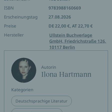
eine Meditation über Schrott. Begleitet von ihrer
minimalistischen Schwester, einer pragmatischen
ISBN
9783988160669
Gebrauchtwarenhändlerin und den Fabelwesen,
Erscheinungstag
27.08.2026
die im Keller rascheln, stellt sie fest: Wegwerfen ist
Trennung ohne Hintertür.
Preise
DE 22,00 €, AT 22,70 €
Ein Roman über eine junge Frau, die ihren Keller
Hersteller
Ullstein Buchverlage
aufräumt und dabei herausfindet, worauf es im
GmbH, Friedrichstraße 126,
Leben eigentlich ankommt.
10117 Berlin
Autorin
Ilona Hartmann
Kategorien
Deutschsprachige Literatur