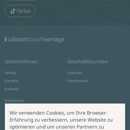
TikTok
Unternehmen
Geschäftskunden
Verlag
Lizenzen
Karriere
Vorschauen
Kontakt
Impressum
Datenschutz
Wir verwenden Cookies, um Ihre Browser-
Cookie-Einstellungen
Erfahrung zu verbessern, unsere Website zu
AGB Online Shop
optimieren und um unseren Partnern zu