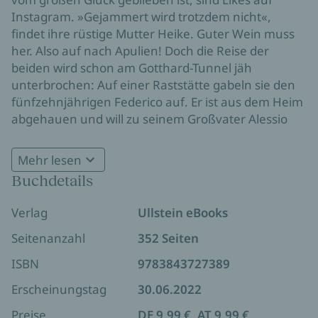
Instagram. »Gejammert wird trotzdem nicht«,
findet ihre rüstige Mutter Heike. Guter Wein muss
her. Also auf nach Apulien! Doch die Reise der
beiden wird schon am Gotthard-Tunnel jäh
unterbrochen: Auf einer Raststätte gabeln sie den
fünfzehnjährigen Federico auf. Er ist aus dem Heim
abgehauen und will zu seinem Großvater Alessio
nach Brindisi. Den kennt er allerdings nur vom Foto,
weshalb Alessio wenig erfreut ist, als Sandra und
Mehr lesen
Heike den Jungen bei ihm abladen wollen. Ein
Buchdetails
Bambino hat ihm gerade noch gefehlt! Der
mürrische Alte lebt einsam auf einem Weinberg
Verlag
Ullstein eBooks
und behauptet, er habe gar keinen Enkel. Es
braucht Heikes ganzen Einfallsreichtum und
Seitenanzahl
352 Seiten
Federicos jugendlichen Charme, um Alessios, aber
ISBN
9783843727389
auch Sandras Glück ein wenig nachzuhelfen…
Erscheinungstag
30.06.2022
Preise
DE 9,99 €, AT 9,99 €