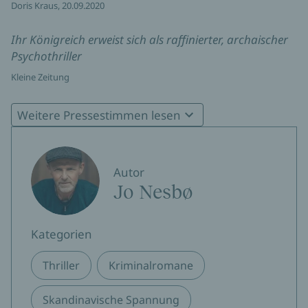
Doris Kraus, 20.09.2020
Ihr Königreich erweist sich als raffinierter, archaischer
Psychothriller
Kleine Zeitung
Steigert sich langsam und entwickelt einen
Weitere Pressestimmen lesen
unwiderstehlichen Sog
Freundin
Autor
Es gibt keinen vernünftigen Grund, warum ein
Jo Nesbø
Kriminalroman 600 Seiten haben muss. Jo Nesbø […] ist
die Ausnahme.
Kategorien
Kurier
Peter Pisa, 12.09.2020
Thriller
Kriminalromane
Skandinavische Spannung