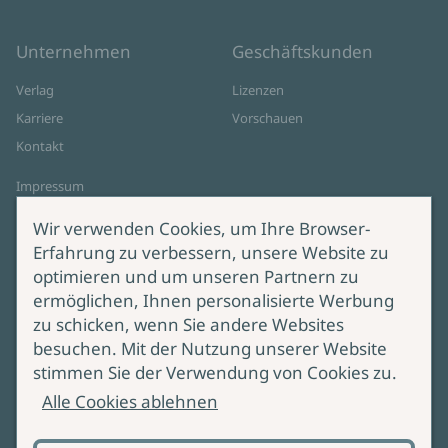
Unternehmen
Geschäftskunden
Verlag
Lizenzen
Karriere
Vorschauen
Kontakt
Impressum
Datenschutz
Wir verwenden Cookies, um Ihre Browser-
Cookie-Einstellungen
Erfahrung zu verbessern, unsere Website zu
AGB Online Shop
optimieren und um unseren Partnern zu
ermöglichen, Ihnen personalisierte Werbung
Service
Produktsicherheit
zu schicken, wenn Sie andere Websites
besuchen. Mit der Nutzung unserer Website
Lieferung & Versand
Bei Fragen zur Produktsicherheit
stimmen Sie der Verwendung von Cookies zu.
wenden Sie sich bitte an
Manuskripteinreichung
Alle Cookies ablehnen
produktsicherheit@ullstein.de
Barrierefreiheit