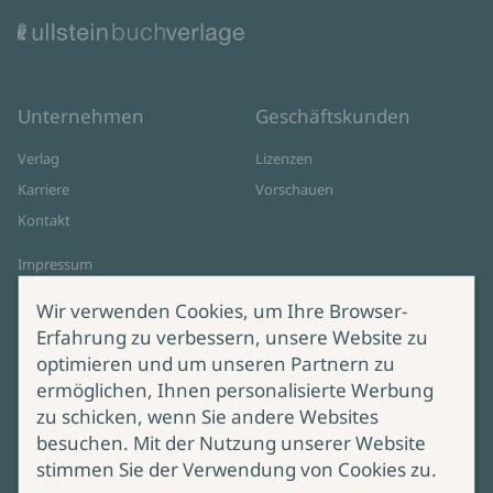
Unternehmen
Geschäftskunden
Verlag
Lizenzen
Karriere
Vorschauen
Kontakt
Impressum
Datenschutz
Wir verwenden Cookies, um Ihre Browser-
Cookie-Einstellungen
Erfahrung zu verbessern, unsere Website zu
AGB Online Shop
optimieren und um unseren Partnern zu
ermöglichen, Ihnen personalisierte Werbung
Service
Produktsicherheit
zu schicken, wenn Sie andere Websites
besuchen. Mit der Nutzung unserer Website
Lieferung & Versand
Bei Fragen zur Produktsicherheit
stimmen Sie der Verwendung von Cookies zu.
wenden Sie sich bitte an
Manuskripteinreichung