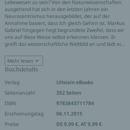
Lebewesen zu sein? Von den Naturwissenschaften
ausgehend hat sich in den letzten Jahren ein
Neurozentrismus herausgebildet, der auf der
Annahme basiert, dass Ich gleich Gehirn ist. Markus
Gabriel hingegen hegt begründete Zweifel, dass wir
uns auf diese Weise selbst erkennen können. Er
greift das wissenschaftliche Weltbild an und lädt ein
zur Selbstreflexion anhand zentraler Begriffe wie
Ich, Bewusstsein oder Freiheit mit Hilfe von Kant,
Mehr lesen
Schopenhauer und Nagel, aber auch Dr. Who, The
Buchdetails
Walking Dead und Fargo. Mit seinem
leidenschaftlichen Plädoyer gegen den
Verlag
Ullstein eBooks
Neurozentrismus stellt Markus Gabriel eine neue
Verteidigung des freien Willens vor und gibt eine
Seitenanzahl
352 Seiten
zeitgemäße Anleitung zum philosophischen
ISBN
9783843711784
Nachdenken über uns selbst - mit Verve, Humor
und blitz-gescheiten Erkenntnissen.
Erscheinungstag
06.11.2015
Preise
DE 9,99 €, AT 9,99 €