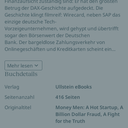
Finanzaufsicht zuständig sind: Er hat den größten
Betrug der DAX-Geschichte aufgedeckt. Die
Geschichte klingt filmreif: Wirecard, neben SAP das
einzige deutsche Tech-
Vorzeigeunternehmen, wird gehypt und übertrifft
sogar den Börsenwert der Deutschen
Bank. Der bargeldlose Zahlungsverkehr von
Onlinegeschäften und Kreditkarten scheint ein
überzeugendes Geschäftsmodell, eine Banklizenz
Aufgrund der kritischen Berichterstattung von Dan
eröffnet weitere Möglichkeiten.
Mehr lesen
McCrum erstattet die deutschen BaFin, wegen des
Buchdetails
Verdachts auf Aktienmanipulation, Anzeige gegen
ihn und eine Financial-Times-Kollegin. Als die
Verlag
Ullstein eBooks
Wirtschaftsprüfungsgesellschaft Ernst & Young
feststellt, dass fast zwei Milliarden Euro auf
Seitenanzahl
416 Seiten
philippinischen Treuhandkonten gar nicht
Originaltitel
Money Men: A Hot Startup, A
existieren, stürzt die Aktie des Konzerns innerhalb
Billion Dollar Fraud, A Fight
von wenigen Tagen von € 104 auf € 1,28. In
for the Truth
kürzester Zeit verbrennen im zweitgrößten