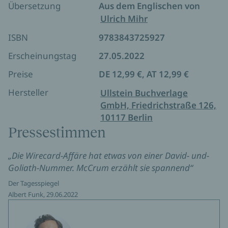
Kursrutsch der DAX-Geschichte Milliarden Euro,
Übersetzung
Aus dem Englischen von
Sein Buch erzählt die rasante und filmreife Story
Tausende von Anlegern verlieren ihr Geld.
Ulrich Mihr
von Mitwissern und Helfern, Geheimagenten und
Wirecard-Chef Markus Braun muss in
Kriminellen aus seiner ganz außergewöhnlichen
ISBN
9783843725927
Untersuchungshaft, sein Vorstandskollege Jan
Sicht, denn er ist selbst Teil dieser unglaublichen
Marsalek flüchtet,. Der Bundestag setzt einen
Erscheinungstag
27.05.2022
Geschichte.
Untersuchungsausschuss ein, in dem auch Dan
Preise
DE 12,99 €, AT 12,99 €
McCrum gehört wird. BaFin-Chef Felix Hufeld muss
gehen, auch Hubert Barth, Deutschland-Chef von
Hersteller
Ullstein Buchverlage
Ernst & Young, verliert seinen Posten.
GmbH, Friedrichstraße 126,
Dan McCrum erhält diverse Journalistenpreise, aber
10117 Berlin
die Sache ist für ihn noch nicht zu Ende. Er
Pressestimmen
recherchiert weiter.
„Die Wirecard-Affäre hat etwas von einer David- und-
Goliath-Nummer. McCrum erzählt sie spannend“
Der Tagesspiegel
Albert Funk, 29.06.2022