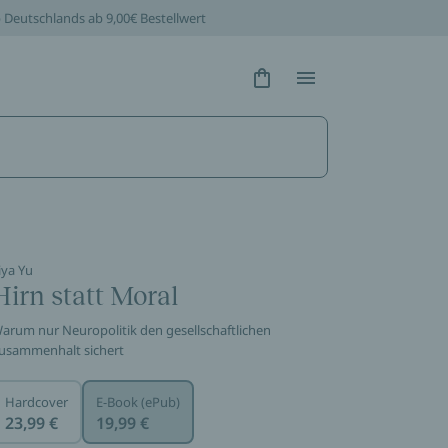
b Deutschlands ab 9,00€ Bestellwert
Hidden Text
Hidden Text
iya Yu
Hirn statt Moral
arum nur Neuropolitik den gesellschaftlichen
usammenhalt sichert
Hardcover
E-Book (ePub)
23,99 €
19,99 €