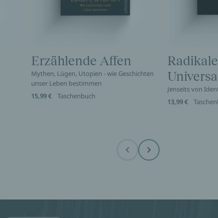
Erzählende Affen
Radikale
Mythen, Lügen, Utopien - wie Geschichten
Universa
unser Leben bestimmen
Jenseits von Ident
15,99 €
Taschenbuch
13,99 €
Taschen
Before
Next