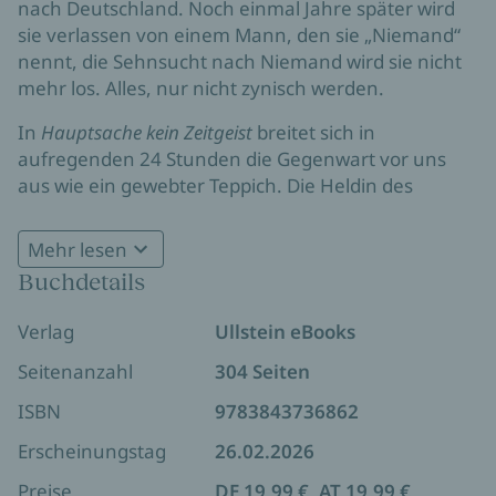
nach Deutschland. Noch einmal Jahre später wird
sie verlassen von einem Mann, den sie „Niemand“
nennt, die Sehnsucht nach Niemand wird sie nicht
mehr los. Alles, nur nicht zynisch werden.
In
Hauptsache kein Zeitgeist
breitet sich in
aufregenden 24 Stunden die Gegenwart vor uns
aus wie ein gewebter Teppich. Die Heldin des
Romans ist eine Kosmopolitin und eine Migrantin.
Sie übt sich in Affirmation und Meditation, bildet
Mehr lesen
sich autodidaktisch in Sozialphilosophie und rollt auf
Buchdetails
einer Konferenz die Augen über die tristen Tropen
der Wissenschaftler. Reist nach Triest und lernt John
Verlag
Ullstein eBooks
kennen, reist in die Vergangenheit und lernt sich
selbst kennen. Will nicht modern sein und ist es
Seitenanzahl
304 Seiten
doch.
ISBN
9783843736862
Erscheinungstag
26.02.2026
Preise
DE 19,99 €, AT 19,99 €