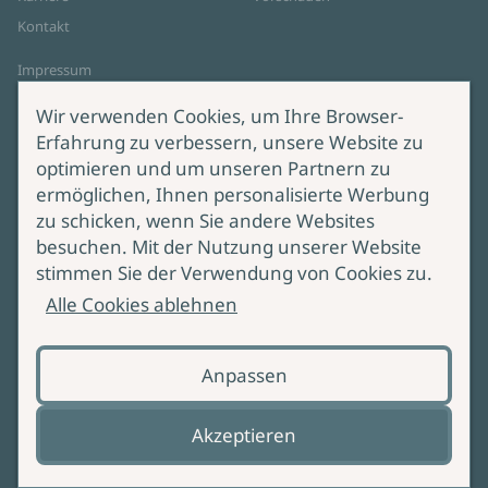
Kontakt
Impressum
Datenschutz
Wir verwenden Cookies, um Ihre Browser-
Cookie-Einstellungen
Erfahrung zu verbessern, unsere Website zu
AGB Online Shop
optimieren und um unseren Partnern zu
ermöglichen, Ihnen personalisierte Werbung
Service
Produktsicherheit
zu schicken, wenn Sie andere Websites
besuchen. Mit der Nutzung unserer Website
Lieferung & Versand
Bei Fragen zur Produktsicherheit
stimmen Sie der Verwendung von Cookies zu.
wenden Sie sich bitte an
Manuskripteinreichung
Alle Cookies ablehnen
produktsicherheit@ullstein.de
Barrierefreiheit
Anpassen
Zahlungsoptionen
Vertrag widerrufen
Akzeptieren