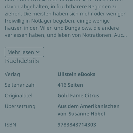
davon abgehalten, in fruchtbarere Regionen zu
ziehen. Die meisten haben sich mehr oder weniger
freiwillig in Notlager begeben, einige wenige
hausen in den Villen und Bungalows, die andere
verlassen haben, und leben von Notrationen. Auch
Luz und Ray gehören zu ihnen. Als das Schicksal ein
zweijähriges Mädchen namens Ig in ihre Hände
Mehr lesen
legt, ändert sich für sie alles. Luz, ehemaliges
Buchdetails
Model, will des Kindes wegen die Flucht nach Osten
wagen, ihr Freund Ray, Kriegsveteran und Surfer,
Verlag
Ullstein eBooks
unterstützt sie trotz seiner Vorbehalte. Spätestens
als sie in den Weiten der Amargosa-Wüste auf eine
Seitenanzahl
416 Seiten
sektenartige Kommune und ihren charismatischen
Originaltitel
Gold Fame Citrus
Anführer stoßen, wird klar, dass Gefahr nicht nur
von der erbarmungslos brennenden Sonne
Übersetzung
Aus dem Amerikanischen
ausgeht. Die gleißende Schönheit der
von
Susanne Höbel
Landschaftsbeschreibungen lässt in keiner Sekunde
ISBN
9783843714303
die tödliche Bedrohung vergessen, die über allem