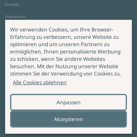
Kontakt
Impressum
Datenschutz
Wir verwenden Cookies, um Ihre Browser-
Cookie-Einstellungen
Erfahrung zu verbessern, unsere Website zu
AGB Online Shop
optimieren und um unseren Partnern zu
ermöglichen, Ihnen personalisierte Werbung
Service
Produktsicherheit
zu schicken, wenn Sie andere Websites
besuchen. Mit der Nutzung unserer Website
Lieferung & Versand
Bei Fragen zur Produktsicherheit
stimmen Sie der Verwendung von Cookies zu.
wenden Sie sich bitte an
Manuskripteinreichung
Alle Cookies ablehnen
produktsicherheit@ullstein.de
Barrierefreiheit
Anpassen
Zahlungsoptionen
Vertrag widerrufen
Akzeptieren