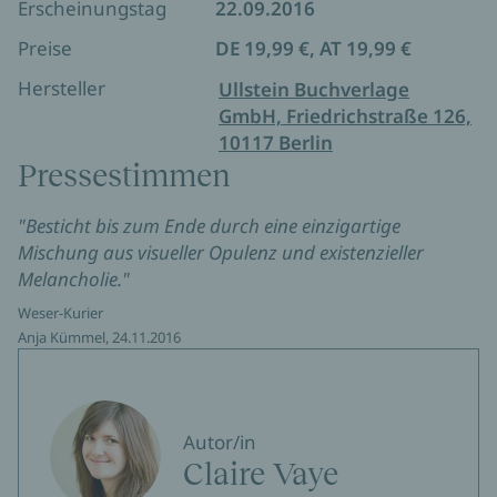
liegt. Ein kluger Roman über die Folgen von Gier
Erscheinungstag
22.09.2016
und Ausbeutung der Natur und das Urmenschliche
Preise
DE 19,99 €, AT 19,99 €
im Angesicht der Katastrophe.
Hersteller
Ullstein Buchverlage
GmbH, Friedrichstraße 126,
10117 Berlin
Pressestimmen
"Besticht bis zum Ende durch eine einzigartige
Mischung aus visueller Opulenz und existenzieller
Melancholie."
Weser-Kurier
Anja Kümmel, 24.11.2016
Autor/in
Claire Vaye