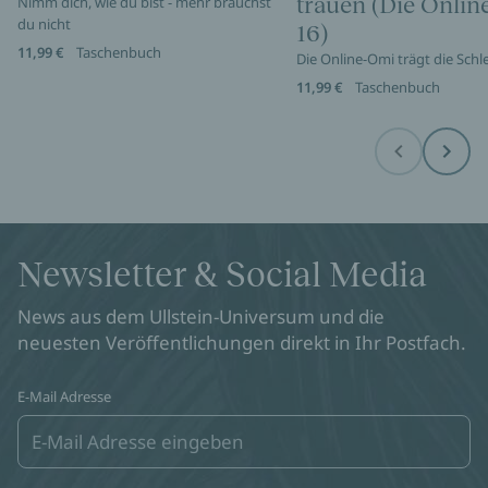
trauen (Die Onli
Nimm dich, wie du bist - mehr brauchst
du nicht
16)
11,99 €
Taschenbuch
Die Online-Omi trägt die Sch
11,99 €
Taschenbuch
Before
Next
Newsletter & Social Media
News aus dem Ullstein-Universum und die
neuesten Veröffentlichungen direkt in Ihr Postfach.
E-Mail Adresse