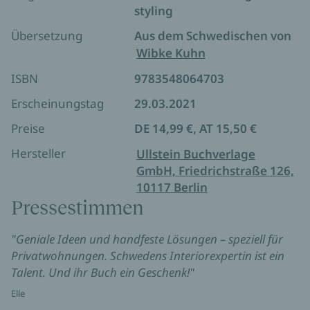
styling
100 % wohlfühlen
Übersetzung
Aus dem Schwedischen von
Dieses Buch ist bereits unter dem Titel "Fühl dich
Wibke Kuhn
wohl in deinem Zuhause" erschienen.
ISBN
9783548064703
*** Für alle Hobby-Innenarchitekten und die, die es
Erscheinungstag
29.03.2021
werden wollen! Mit diesem Handbuch verwandeln
Sie ihre Wohnung in ein Wohlfühlzuhause! ***
Preise
DE 14,99 €, AT 15,50 €
Hersteller
Ullstein Buchverlage
GmbH, Friedrichstraße 126,
10117 Berlin
Pressestimmen
"Geniale Ideen und handfeste Lösungen – speziell für
Privatwohnungen. Schwedens Interiorexpertin ist ein
Talent. Und ihr Buch ein Geschenk!"
Elle