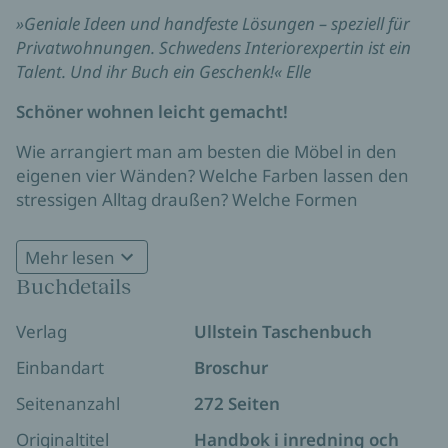
»Geniale Ideen und handfeste Lösungen – speziell für
Privatwohnungen. Schwedens Interiorexpertin ist ein
Talent. Und ihr Buch ein Geschenk!« Elle
Schöner wohnen leicht gemacht!
Wie arrangiert man am besten die Möbel in den
eigenen vier Wänden? Welche Farben lassen den
stressigen Alltag draußen? Welche Formen
harmonisieren miteinander?
Mehr lesen
Frida Ramstedt zeigt, wie es geht! Mit den leicht
Buchdetails
umsetzbaren Ratschlägen:
Finden Sie ihren eigenen Einrichtungsstil –
Verlag
Ullstein Taschenbuch
ohne teure Möbel kaufen zu müssen
Einbandart
Broschur
Lernen Sie die Grundlagen des Einrichtens
Gestalten Sie ihre eigenen vier Wände
Seitenanzahl
272 Seiten
harmonisch und individuell
Originaltitel
Handbok i inredning och
Schaffen Sie Ihr Zuhause, in dem Sie sich zu