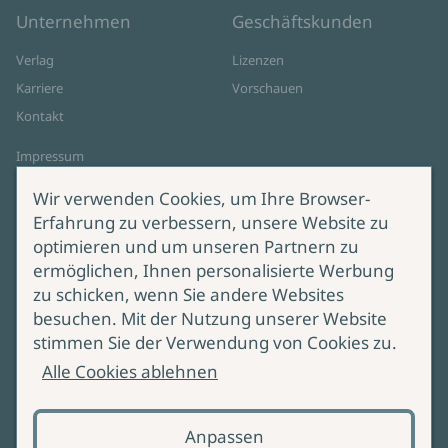
Unternehmen
Geschäftskunden
Verlag
Lizenzen
Karriere
Vorschauen
Kontakt
Impressum
Datenschutz
Wir verwenden Cookies, um Ihre Browser-
Cookie-Einstellungen
Erfahrung zu verbessern, unsere Website zu
AGB Online Shop
optimieren und um unseren Partnern zu
ermöglichen, Ihnen personalisierte Werbung
Service
Produktsicherheit
zu schicken, wenn Sie andere Websites
besuchen. Mit der Nutzung unserer Website
Lieferung & Versand
Bei Fragen zur Produktsicherheit
stimmen Sie der Verwendung von Cookies zu.
wenden Sie sich bitte an
Manuskripteinreichung
Alle Cookies ablehnen
produktsicherheit@ullstein.de
Barrierefreiheit
Anpassen
Zahlungsoptionen