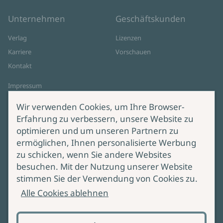
Unternehmen
Geschäftskunden
Verlag
Lizenzen
Karriere
Vorschauen
Kontakt
Impressum
Datenschutz
Wir verwenden Cookies, um Ihre Browser-
Cookie-Einstellungen
Erfahrung zu verbessern, unsere Website zu
AGB Online Shop
optimieren und um unseren Partnern zu
ermöglichen, Ihnen personalisierte Werbung
Service
Produktsicherheit
zu schicken, wenn Sie andere Websites
besuchen. Mit der Nutzung unserer Website
Lieferung & Versand
Bei Fragen zur Produktsicherheit
stimmen Sie der Verwendung von Cookies zu.
wenden Sie sich bitte an
Manuskripteinreichung
Alle Cookies ablehnen
produktsicherheit@ullstein.de
Barrierefreiheit