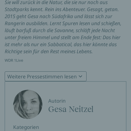
Sie will zurück in die Natur, die sie nur noch aus
Stadtparks kennt. Rein ins Abenteuer. Gesagt, getan.
2015 geht Gesa nach Südafrika und lässt sich zur
Rangerin ausbilden. Lernt Spuren lesen und schießen,
läuft barfuß durch die Savanne, schläft jede Nacht
unter freiem Himmel und stellt am Ende fest: Das hier
ist mehr als nur ein Sabbatical, das hier könnte das
Richtige sein für den Rest meines Lebens.
WDR 1Live
"Gesa Neitzel nimmt die Leser mit auf eine
Weitere Pressestimmen lesen
unvergessliche Reise."
Ludwigsburger Wochenblatt
Autorin
Ein Gute-Laune-Buch, das Lust auf Abenteuer macht.
Gesa Neitzel
Brigitte
Kategorien