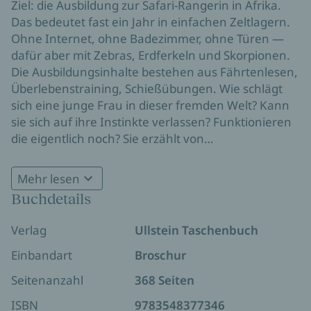
Ziel: die Ausbildung zur Safari-Rangerin in Afrika.
Das bedeutet fast ein Jahr in einfachen Zeltlagern.
Ohne Internet, ohne Badezimmer, ohne Türen —
dafür aber mit Zebras, Erdferkeln und Skorpionen.
Die Ausbildungsinhalte bestehen aus Fährtenlesen,
Überlebenstraining, Schießübungen. Wie schlägt
sich eine junge Frau in dieser fremden Welt? Kann
sie sich auf ihre Instinkte verlassen? Funktionieren
die eigentlich noch? Sie erzählt von
atemberaubenden Begegnungen mit Elefanten
und Löwen, vom Barfußlaufen durch die Savanne,
Mehr lesen
von langen Nächten unterm Sternenhimmel — und
Buchdetails
von einem Leben, das endlich richtig beginnt.
Verlag
Ullstein Taschenbuch
Einbandart
Broschur
Seitenanzahl
368 Seiten
ISBN
9783548377346