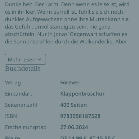
Dunkelheit. Der Lärm. Denn wenn es leise ist, wird
es in ihr leer. Wenn es hell ist, fühlt sie sich noch
dunkler. Aufgewachsen ohne ihre Mutter kann sie
das Gefühl, unvollständig zu sein, nie ganz
abschütteln. Nur in Jonas‘ Gegenwart schaffen es
die Sonnenstrahlen durch die Wolkendecke. Aber
als Rafael, der beste Freund ihres Bruders, der
immer tabu war, plötzlich wieder auftaucht, ist Kats
Mehr lesen
innere Zerrissenheit komplett. Für wen entscheidet
Buchdetails
man sich, wenn die eine Person einem Licht
schenkt, aber die andere die eigene Dunkelheit
Verlag
Forever
liebt? Oder ist eine Entscheidung vielleicht nicht die
Lösung?
Einbandart
Klappenbroschur
Seitenanzahl
400 Seiten
ISBN
9783958187528
Erscheinungstag
27.06.2024
Preise
DE 14,99 €, AT 15,50 €