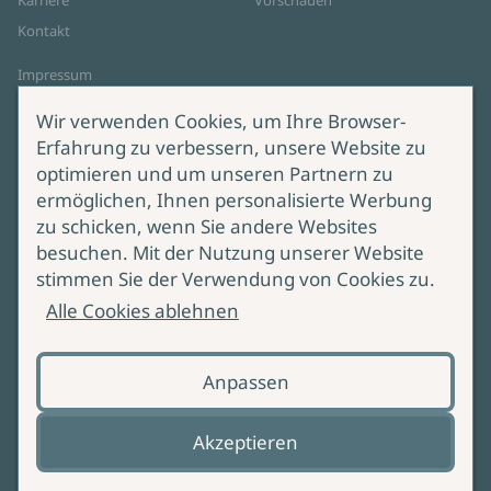
Karriere
Vorschauen
Kontakt
Impressum
Datenschutz
Wir verwenden Cookies, um Ihre Browser-
Cookie-Einstellungen
Erfahrung zu verbessern, unsere Website zu
AGB Online Shop
optimieren und um unseren Partnern zu
ermöglichen, Ihnen personalisierte Werbung
Service
Produktsicherheit
zu schicken, wenn Sie andere Websites
besuchen. Mit der Nutzung unserer Website
Lieferung & Versand
Bei Fragen zur Produktsicherheit
stimmen Sie der Verwendung von Cookies zu.
wenden Sie sich bitte an
Manuskripteinreichung
Alle Cookies ablehnen
produktsicherheit@ullstein.de
Barrierefreiheit
Anpassen
Zahlungsoptionen
Vertrag widerrufen
Akzeptieren