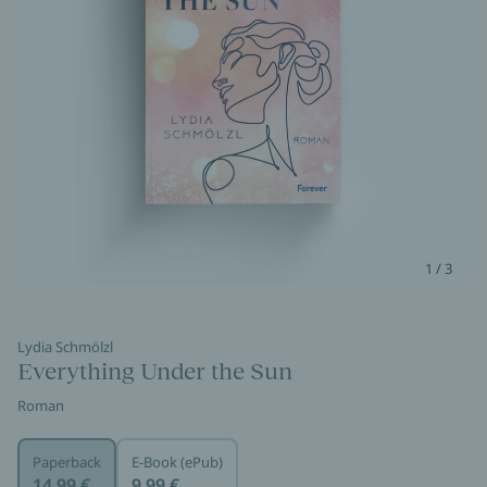
1 / 3
Lydia Schmölzl
Everything Under the Sun
Roman
Paperback
E-Book (ePub)
14,99 €
9,99 €