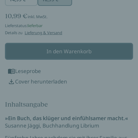
10,99 €
inkl. MwSt.
Lieferstatus:
lieferbar
Details zu
Lieferung & Versand
In den Warenkorb
Leseprobe
Cover herunterladen
Inhaltsangabe
»Ein Buch, das klüger und einfühlsamer macht.«
Susanne Jäggi, Buchhandlung Librium
Fünfzehn Jahre nachdem sie mit ihrer Familie aus