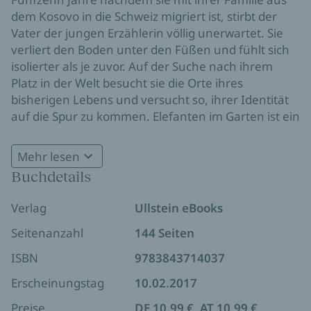
dem Kosovo in die Schweiz migriert ist, stirbt der
Vater der jungen Erzählerin völlig unerwartet. Sie
verliert den Boden unter den Füßen und fühlt sich
isolierter als je zuvor. Auf der Suche nach ihrem
Platz in der Welt besucht sie die Orte ihres
bisherigen Lebens und versucht so, ihrer Identität
auf die Spur zu kommen. Elefanten im Garten ist ein
wunderbarer Roman über ein von Migration
geprägtes Leben, über Herkunft und Entfremdung,
Mehr lesen
Verlust und Beharren, aber auch über Neubeginn
Buchdetails
und Rettung.
Verlag
Ullstein eBooks
Seitenanzahl
144 Seiten
ISBN
9783843714037
Erscheinungstag
10.02.2017
Preise
DE 10,99 €, AT 10,99 €