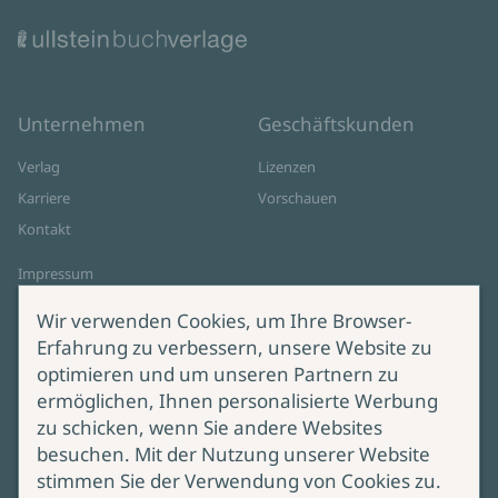
Unternehmen
Geschäftskunden
Verlag
Lizenzen
Karriere
Vorschauen
Kontakt
Impressum
Datenschutz
Wir verwenden Cookies, um Ihre Browser-
Cookie-Einstellungen
Erfahrung zu verbessern, unsere Website zu
AGB Online Shop
optimieren und um unseren Partnern zu
ermöglichen, Ihnen personalisierte Werbung
Service
Produktsicherheit
zu schicken, wenn Sie andere Websites
besuchen. Mit der Nutzung unserer Website
Lieferung & Versand
Bei Fragen zur Produktsicherheit
stimmen Sie der Verwendung von Cookies zu.
wenden Sie sich bitte an