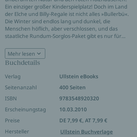
Ein einziger großer Kinderspielplatz! Doch im Land
der Elche und Billy-Regale ist nicht alles »Bullerbü«.
Die Winter sind endlos lang und dunkel, die
Menschen höflich, aber verschlossen, und das
staatliche Rundum-Sorglos-Paket gibt es nur für
den, der in den Warteschlangen der Bürokratie
standhaft bleibt. Immerhin: Wenn die Herrmanns
Mehr lesen
das Heimweh packt, können sie ins nahegelegene
Buchdetails
Möbelhaus flüchten. Dort schmecken die
Fleischbällchen genau wie daheim. Mit viel Witz,
Verlag
Ullstein eBooks
Sympathie und Augenzwinkern erzählt Gunnar
Herrmann vom Familienleben im hohen Norden.
Seitenanzahl
400 Seiten
ISBN
9783548920320
Erscheinungstag
10.03.2010
Preise
DE 7,99 €, AT 7,99 €
Hersteller
Ullstein Buchverlage