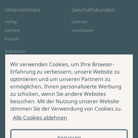
Unternehmen
Geschäftskunden
Verlag
Lizenzen
Karriere
Vorschauen
Kontakt
Impressum
Datenschutz
Wir verwenden Cookies, um Ihre Browser-
Cookie-Einstellungen
Erfahrung zu verbessern, unsere Website zu
AGB Online Shop
optimieren und um unseren Partnern zu
ermöglichen, Ihnen personalisierte Werbung
Service
Produktsicherheit
zu schicken, wenn Sie andere Websites
besuchen. Mit der Nutzung unserer Website
Lieferung & Versand
Bei Fragen zur Produktsicherheit
stimmen Sie der Verwendung von Cookies zu.
wenden Sie sich bitte an
Manuskripteinreichung
Alle Cookies ablehnen
produktsicherheit@ullstein.de
Barrierefreiheit
Anpassen