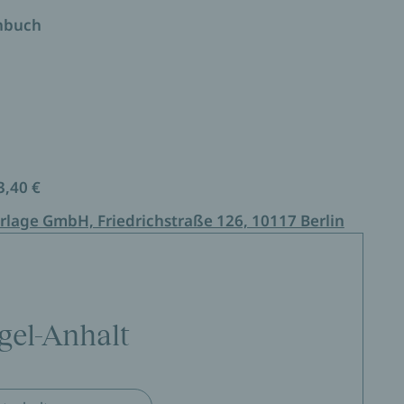
unter www.margot-reist.de und „Facebook-Symbol“
enbuch
3,40 €
rlage GmbH, Friedrichstraße 126, 10117 Berlin
gel-Anhalt