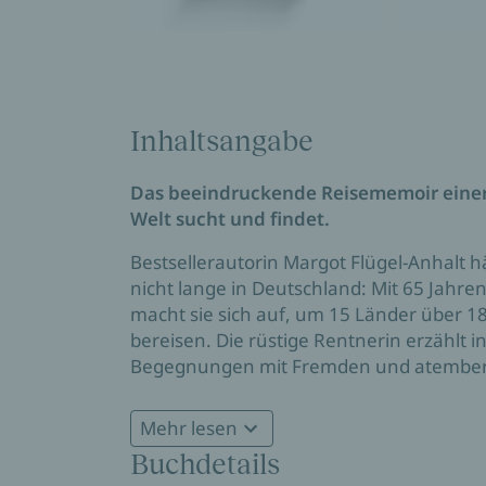
Inhaltsangabe
Das beeindruckende Reisememoir einer 
Welt sucht und findet.
Bestsellerautorin Margot Flügel-Anhalt h
nicht lange in Deutschland: Mit 65 Jahr
macht sie sich auf, um 15 Länder über 1
bereisen. Die rüstige Rentnerin erzählt 
Begegnungen mit Fremden und atember
bedrohlichen Momenten in Kriegs- und K
unterwegs ziehen unweigerlich in den Ba
Mehr lesen
einmalige Abenteuer.
Buchdetails