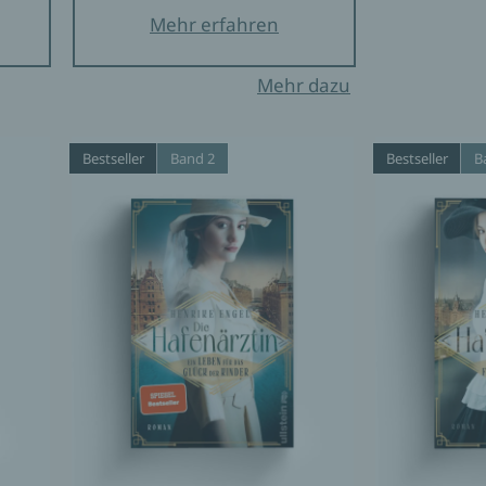
Mehr erfahren
Mehr dazu
Bestseller
Band 2
Bestseller
B