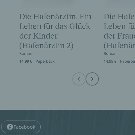
Die Hafenärztin. Ein
Die Hafe
Leben für das Glück
Leben für
der Kinder
der Frau
(Hafenärztin 2)
(Hafenär
Roman
Roman
14,99 €
Paperback
14,99 €
Paperba
Before
Next
Facebook