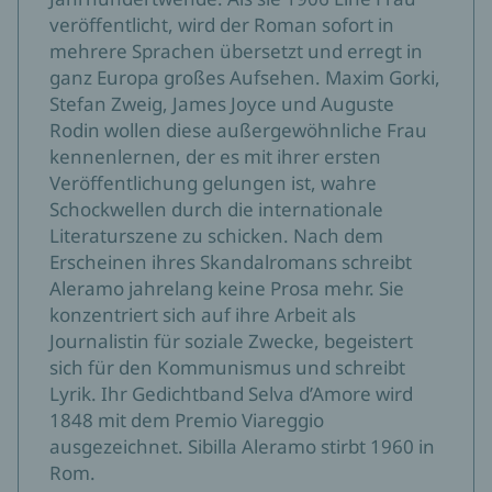
veröffentlicht, wird der Roman sofort in
Die Presse
mehrere Sprachen übersetzt und erregt in
Almuth Spiegler, 15.05.2024
ganz Europa großes Aufsehen. Maxim Gorki,
Stefan Zweig, James Joyce und Auguste
Mutig und modern, kraftvoll und konsequent. Der
Rodin wollen diese außergewöhnliche Frau
Roman einer Befreiung.
kennenlernen, der es mit ihrer ersten
blauschwarzberlin – Der Literaturpodcast
Veröffentlichung gelungen ist, wahre
Maria-Christina Piwowarski, 07.05.2024
Schockwellen durch die internationale
Literaturszene zu schicken. Nach dem
Dramatisch schildert die Autorin, wie sie innerlich mit
Erscheinen ihres Skandalromans schreibt
sich kämpft, weil sie ihren Sohn zurücklassen muss, als
Aleramo jahrelang keine Prosa mehr. Sie
sie ihren Mann verlässt. Dann wieder ist das Buch ganz
konzentriert sich auf ihre Arbeit als
Roman mit Dialogpassagen. Durch diese Mischform
Journalistin für soziale Zwecke, begeistert
erhält der erzählerische Raum eine atemlose
sich für den Kommunismus und schreibt
Dringlichkeit.
Lyrik. Ihr Gedichtband Selva d’Amore wird
SR2 Kulturradio
1848 mit dem Premio Viareggio
Eva Hassel von Pock, 29.04.2024
ausgezeichnet. Sibilla Aleramo stirbt 1960 in
Rom.
Sibilla Aleramo spricht mit klarer, starker Stimme