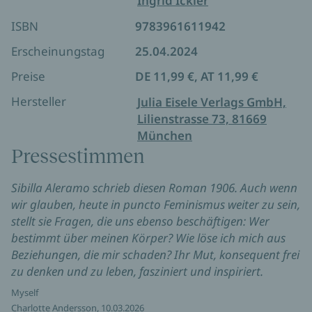
Ingrid Ickler
und ihre eigene Identität findet.
ISBN
9783961611942
Eine Frau ist nicht nur das eindringliche Porträt der
italienischen Gesellschaft um die
Erscheinungstag
25.04.2024
Jahrhundertwende, sondern auch ein Manifest für
Preise
DE 11,99 €, AT 11,99 €
Gleichberechtigung in jedem Sinne – und inspiriert
so noch heute, über die Grenzen der eigenen
Hersteller
Julia Eisele Verlags GmbH,
Lebensumstände hinaus zu denken.
Lilienstrasse 73, 81669
München
Pressestimmen
Sibilla Aleramo schrieb diesen Roman 1906. Auch wenn
wir glauben, heute in puncto Feminismus weiter zu sein,
stellt sie Fragen, die uns ebenso beschäftigen: Wer
bestimmt über meinen Körper? Wie löse ich mich aus
Beziehungen, die mir schaden? Ihr Mut, konsequent frei
zu denken und zu leben, fasziniert und inspiriert.
Myself
Charlotte Andersson, 10.03.2026