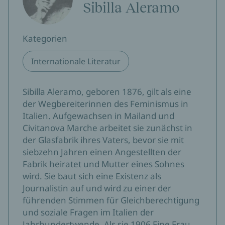
Sibilla Aleramo
Kulturbowle
Ein Meilenstein des italienischen Feminismus.
Kategorien
Emma
Internationale Literatur
Karen Krüger, 27.08.2024
Ein erschütternder autobiografischer Einblick in die
Sibilla Aleramo, geboren 1876, gilt als eine
Anfänge der italienischen Frauenemanzipation.
der Wegbereiterinnen des Feminismus in
Italien. Aufgewachsen in Mailand und
NZZ Bellevue
Stephanie Caminada, 30.06.2024
Civitanova Marche arbeitet sie zunächst in
der Glasfabrik ihres Vaters, bevor sie mit
Es ist ein Buch, das einen in ungeahnt vielen Momenten
siebzehn Jahren einen Angestellten der
zum Erschaudern bringt. (…) Dieser wechselhafte
Fabrik heiratet und Mutter eines Sohnes
Kampf mit sich selbst, von sozialem Dünkel zum
wird. Sie baut sich eine Existenz als
sozialistischen Engagement, von falscher Romantik zur
Journalistin auf und wird zu einer der
gnadenlosen Selbstanalyse ihrer Gefühle, von
führenden Stimmen für Gleichberechtigung
mütterlichen Instinkten zur schmerzhaften Befreiung,
und soziale Fragen im Italien der
wird im Buch in faszinierenden Einsichten beschrieben.
Jahrhundertwende. Als sie 1906 Eine Frau