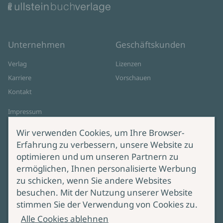
Unternehmen
Geschäftskunden
Verlag
Lizenzen
Karriere
Vorschauen
Kontakt
Impressum
Datenschutz
Wir verwenden Cookies, um Ihre Browser-
Cookie-Einstellungen
Erfahrung zu verbessern, unsere Website zu
AGB Online Shop
optimieren und um unseren Partnern zu
ermöglichen, Ihnen personalisierte Werbung
Service
Produktsicherheit
zu schicken, wenn Sie andere Websites
besuchen. Mit der Nutzung unserer Website
Lieferung & Versand
Bei Fragen zur Produktsicherheit
stimmen Sie der Verwendung von Cookies zu.
wenden Sie sich bitte an
Manuskripteinreichung
Alle Cookies ablehnen
produktsicherheit@ullstein.de