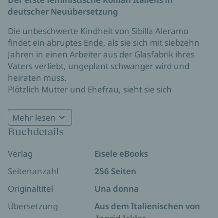
deutscher Neuübersetzung
Die unbeschwerte Kindheit von Sibilla Aleramo
findet ein abruptes Ende, als sie sich mit siebzehn
Jahren in einen Arbeiter aus der Glasfabrik ihres
Vaters verliebt, ungeplant schwanger wird und
heiraten muss.
Plötzlich Mutter und Ehefrau, sieht sie sich
gefangen in den patriarchalen Strukturen der
damaligen Zeit – so wie ihre eigene Mutter und alle
Mehr lesen
Frauen, die sie kennt. Doch statt sich den
Buchdetails
Erwartungen an ihre neue Rolle zu fügen, strebt sie
nach Freiheit, Selbstbestimmung und einem Leben
Verlag
Eisele eBooks
„Die erste feministische Autorin Italiens!“
La
voller Bildung und Literatur.
Repubblica
Sibilla Aleramo ist „eine Frau“ – und doch fängt sie
Seitenanzahl
256 Seiten
das Schicksal einer ganzen Generation von Frauen
Originaltitel
Una donna
ein und beschreibt authentisch und mit
außergewöhnlicher Intensität, wie sich ihre
Übersetzung
Aus dem Italienischen von
Protagonistin aus den Fesseln der Tradition befreit