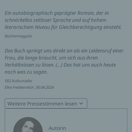
Ein autobiographisch geprägter Roman, der in
schnörkellos zeitloser Sprache und auf hohem
literarischem Niveau für Gleichberechtigung einsteht.
Büchermagazin
Das Buch springt uns direkt an als ein Leidensruf einer
Frau, die lange braucht, um sich aus ihren
Verhältnissen zu lösen. (…) Das hat uns auch heute
noch was zu sagen.
SR2 Kulturradio
Elke Heidenreich, 30.04.2024
‘Eine Frau‘ ist – gerade auch im Kontext zur zeitlichen
Weitere Pressestimmen lesen
Entstehung gesehen – ein sensationelles, ein
schonungsloses und ein analytisch brillantes Buch, das
auch heute – 115 Jahre nach seinem Entstehen – den
Autorin
Finger in Wunden legt.