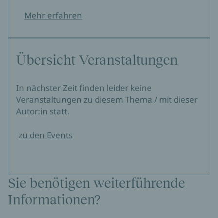
darüber, was es bedeutet, eine Frau zu sein.
Mehr erfahren
sololibri.net
Carla Casu, 13.02.2022
Übersicht Veranstaltungen
Aleramo war ihrer Zeit voraus.
Times Literary Supplement
In nächster Zeit finden leider keine
Veranstaltungen zu diesem Thema / mit dieser
Eine Frau ist eine bahnbrechende, erschütternde Vision,
Autor:in statt.
eine Geschichte und ein Manifest. Ein Stück
energiegeladener Literatur, die man eigentlich laut
vorlesen muss.
zu den Events
The Guardian
Die erste feministische Autorin Italiens!
Sie benötigen weiterführende
La Repubblica
Informationen?
Ein autobiographischer Roman, der die Frauenfrage