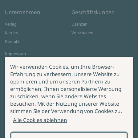
Unternehmen
Geschäftskunden
Verlag
Lizenzen
Karriere
Vorschauen
Kontakt
Impressum
Datenschutz
Wir verwenden Cookies, um Ihre Browser-
Cookie-Einstellungen
Erfahrung zu verbessern, unsere Website zu
AGB Online Shop
optimieren und um unseren Partnern zu
ermöglichen, Ihnen personalisierte Werbung
Service
Produktsicherheit
zu schicken, wenn Sie andere Websites
besuchen. Mit der Nutzung unserer Website
Lieferung & Versand
Bei Fragen zur Produktsicherheit
stimmen Sie der Verwendung von Cookies zu.
wenden Sie sich bitte an
Manuskripteinreichung
Alle Cookies ablehnen
produktsicherheit@ullstein.de
Barrierefreiheit