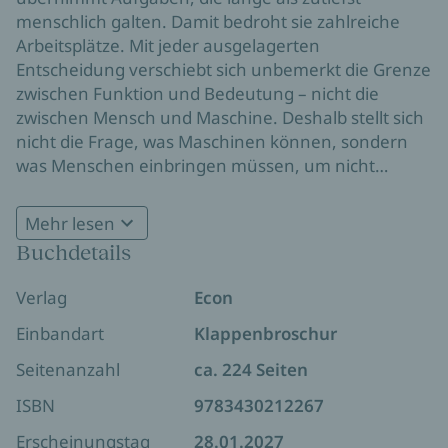
menschlich galten. Damit bedroht sie zahlreiche
Arbeitsplätze. Mit jeder ausgelagerten
Entscheidung verschiebt sich unbemerkt die Grenze
zwischen Funktion und Bedeutung – nicht die
zwischen Mensch und Maschine. Deshalb stellt sich
nicht die Frage, was Maschinen können, sondern
was Menschen einbringen müssen, um nicht
austauschbar zu werden.
In einer fiktiven Erzählung erfährt der Protagonist,
Mehr lesen
dass Unersetzlichkeit nicht aus Wissen, Effizienz
Buchdetails
oder Leistung entsteht, sondern aus inneren
Fähigkeiten, die sich nicht automatisieren lassen.
Verlag
Econ
Die Geschichte macht jene menschlichen
Kompetenzen erfahrbar, die im KI-Zeitalter über
Einbandart
Klappenbroschur
Relevanz entscheiden: Sinn finden, neugierig
Seitenanzahl
ca. 224 Seiten
bleiben, sich selbst führen, kritisch denken,
Beziehungen gestalten, Unsicherheit aushalten
ISBN
9783430212267
und den eigenen Körper wieder als Kompass
Erscheinungstag
28.01.2027