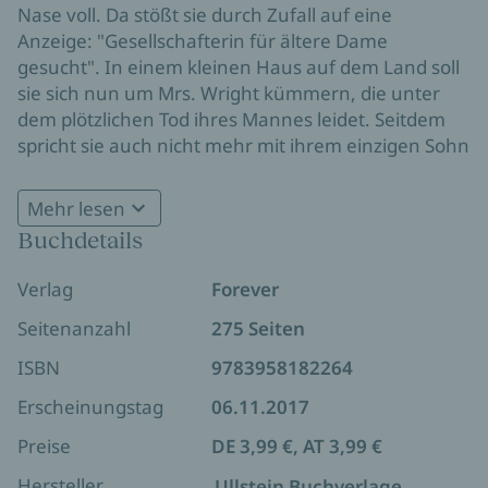
Nase voll. Da stößt sie durch Zufall auf eine
Anzeige: "Gesellschafterin für ältere Dame
gesucht". In einem kleinen Haus auf dem Land soll
sie sich nun um Mrs. Wright kümmern, die unter
dem plötzlichen Tod ihres Mannes leidet. Seitdem
spricht sie auch nicht mehr mit ihrem einzigen Sohn
– dem Unternehmer Martin, zu dem Leah sich
sofort hingezogen fühlt. Die beiden kommen sich
Mehr lesen
immer näher, doch da taucht plötzlich der Vater von
Buchdetails
Leahs Tochter wieder auf und stellt sie vor eine
schwierige Entscheidung …
Verlag
Forever
Seitenanzahl
275 Seiten
ISBN
9783958182264
Erscheinungstag
06.11.2017
Preise
DE 3,99 €, AT 3,99 €
Hersteller
Ullstein Buchverlage