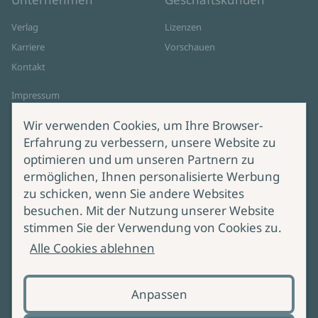
Verlag
Lizenzen
Karriere
Vorschauen
Kontakt
Impressum
Datenschutz
Wir verwenden Cookies, um Ihre Browser-
Cookie-Einstellungen
Erfahrung zu verbessern, unsere Website zu
AGB Online Shop
optimieren und um unseren Partnern zu
ermöglichen, Ihnen personalisierte Werbung
Service
Produktsicherheit
zu schicken, wenn Sie andere Websites
besuchen. Mit der Nutzung unserer Website
Lieferung & Versand
Bei Fragen zur Produktsicherheit
stimmen Sie der Verwendung von Cookies zu.
wenden Sie sich bitte an
Manuskripteinreichung
Alle Cookies ablehnen
produktsicherheit@ullstein.de
Barrierefreiheit
Anpassen
Zahlungsoptionen