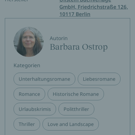
GmbH, Friedrichstraße 126,
10117 Berlin
Autorin
Barbara Ostrop
Kategorien
Unterhaltungsromane
Liebesromane
Romance
Historische Romane
Urlaubskrimis
Politthriller
Thriller
Love and Landscape