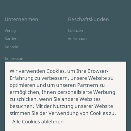
Unternehmen
Geschäftskunden
Verlag
Lizenzen
Karriere
Vorschauen
Kontakt
Impressum
Datenschutz
Wir verwenden Cookies, um Ihre Browser-
Cookie-Einstellungen
Erfahrung zu verbessern, unsere Website zu
AGB Online Shop
optimieren und um unseren Partnern zu
ermöglichen, Ihnen personalisierte Werbung
Service
Produktsicherheit
zu schicken, wenn Sie andere Websites
besuchen. Mit der Nutzung unserer Website
Lieferung & Versand
Bei Fragen zur Produktsicherheit
stimmen Sie der Verwendung von Cookies zu.
wenden Sie sich bitte an
Manuskripteinreichung
Alle Cookies ablehnen
produktsicherheit@ullstein.de
Barrierefreiheit