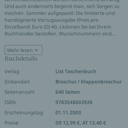
Und auch andernorts beginnt man, sich Sorgen zu
machen. Sammler aufgepasst: Die limitierte und
handsignierte Vorzugsausgabe (Preis pro
Einzelband: Euro (D) 40,-) können Sie bei Ihrem
Buchhändler bestellen. Wunschnummern sind
noch frei!!!
Große TV-Doku "Der Taubentunnel" ab 20.
Mehr lesen
Oktober 2023 auf Apple TV+
Buchdetails
Verlag
List Taschenbuch
Einbandart
Broschur / Klappenbroschur
Seitenanzahl
640 Seiten
ISBN
9783548603926
Erscheinungstag
01.11.2003
Preise
DE 12,99 €, AT 13,40 €