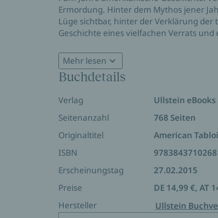
Ermordung. Hinter dem Mythos jener Jahre
Lüge sichtbar, hinter der Verklärung der 
Geschichte eines vielfachen Verrats und
ungleichen FBI-Agenten, deren erbitterts
Howard Hughes steht.
Mehr lesen
Buchdetails
Verlag
Ullstein eBooks
Seitenanzahl
768 Seiten
Originaltitel
American Tablo
ISBN
9783843710268
Erscheinungstag
27.02.2015
Preise
DE 14,99 €, AT 1
Hersteller
Ullstein Buchve