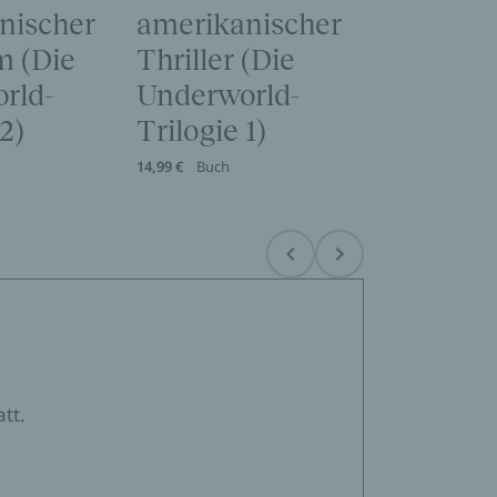
nischer
amerikanischer
m (Die
Thriller (Die
rld-
Underworld-
 2)
Trilogie 1)
14,99 €
Buch
Before
Next
tt.