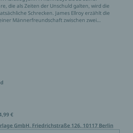
, die als Zeiten der Unschuld galten, wird die
tatsächliche Schrecken. James Ellroy erzählt die
 einer Männerfreundschaft zwischen zwei
ter Widersacher im Dienst des Multimillionärs
id
4,99 €
rlage GmbH, Friedrichstraße 126, 10117 Berlin