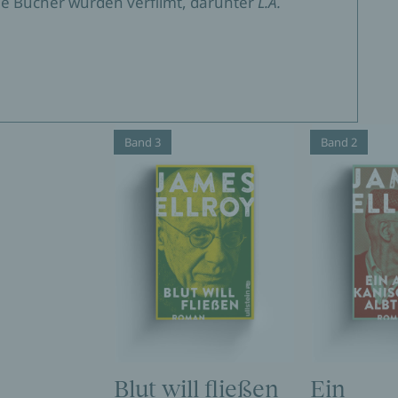
he Bücher wurden verfilmt, darunter
L.A.
Band 3
Band 2
Blut will fließen
Ein