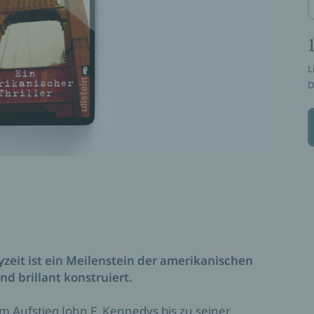
L
D
yzeit ist ein Meilenstein der amerikanischen
nd brillant konstruiert.
m Aufstieg John F. Kennedys bis zu seiner