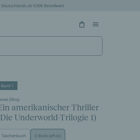
b Deutschlands ab 9,00€ Bestellwert
Hidden Text
Hidden Text
Band 1
ames Ellroy
Ein amerikanischer Thriller
(Die Underworld-Trilogie 1)
Taschenbuch
E-Book (ePub)