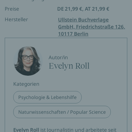
bereichernd wahrzunehmen – ein
Preise
DE 21,99 €, AT 21,99 €
leidenschaftliches Plädoyer und ein eindringlicher,
berührender Lebensbericht.
Hersteller
Ullstein Buchverlage
GmbH, Friedrichstraße 126,
10117 Berlin
Autor/in
Evelyn Roll
Kategorien
Psychologie & Lebenshilfe
Naturwissenschaften / Popular Science
Evelyn Roll
ist Journalistin und arbeitete seit