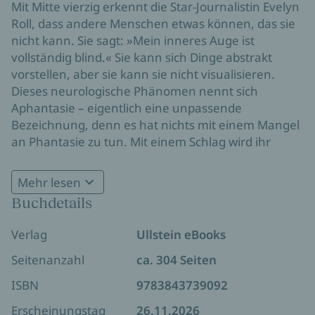
Mit Mitte vierzig erkennt die Star-Journalistin Evelyn
Roll, dass andere Menschen etwas können, das sie
nicht kann. Sie sagt: »Mein inneres Auge ist
vollständig blind.« Sie kann sich Dinge abstrakt
vorstellen, aber sie kann sie nicht visualisieren.
Dieses neurologische Phänomen nennt sich
Aphantasie – eigentlich eine unpassende
Bezeichnung, denn es hat nichts mit einem Mangel
an Phantasie zu tun. Mit einem Schlag wird ihr
bewusst, was es mit bestimmten Seltsamkeiten und
Sonderbegabungen, die ihr selbst lange ein Rätsel
Mehr lesen
Jahrzehnte hat sie nachgedacht und Beweise
waren, wirklich auf sich hat. Sie begibt sich auf eine
Buchdetails
gesammelt; seit wenigen Jahren gilt nun auch als
Reise: in die Welt der Gehirnforschung und zu sich
wissenschaftlich erwiesen: Jedes Gehirn
selbst.
Verlag
Ullstein eBooks
funktioniert in erstaunlich vielen Bereichen
vollkommen anders als andere Gehirne. Jeder
Seitenanzahl
ca. 304 Seiten
Mensch ist neurodivers. Evelyn Roll kämpft dafür,
ISBN
9783843739092
individuelle Neurodivergenz verständlich zu
machen, sie zu feiern und als normal und
Erscheinungstag
26.11.2026