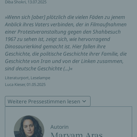
Diba Shokri, 13.07.2025
»Wenn sich [aber] plötzlich die vielen Fäden zu jenem
Anblick ihres Vaters verbinden, der in Filmaufnahmen
einer Protestveranstaltung gegen den Shahbesuch
1967 zu sehen ist, zeigt sich, wie hervorragend
Dinosaurierkind gemacht ist. Hier fallen ihre
Geschichte, die politische Geschichte ihrer Familie, die
Geschichte von Iran und von der Linken zusammen,
sind deutsche Geschichte (...)«
Literaturport, Leselampe
Luca Kieser, 01.05.2025
»Sprachlich herausragend«
Weitere Pressestimmen lesen
Pocolit
Anna von Rath, 24.04.2025
Autorin
Maryam Aras