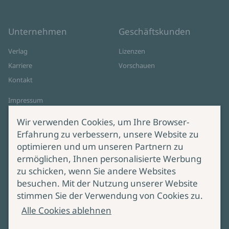
Unternehmen
Geschäftskunden
Verlag
Lizenzen
Karriere
Vorschauen
Kontakt
Impressum
Datenschutz
Wir verwenden Cookies, um Ihre Browser-
Cookie-Einstellungen
Erfahrung zu verbessern, unsere Website zu
AGB Online Shop
optimieren und um unseren Partnern zu
ermöglichen, Ihnen personalisierte Werbung
Service
Produktsicherheit
zu schicken, wenn Sie andere Websites
besuchen. Mit der Nutzung unserer Website
Lieferung & Versand
Bei Fragen zur Produktsicherheit
stimmen Sie der Verwendung von Cookies zu.
wenden Sie sich bitte an
Manuskripteinreichung
Alle Cookies ablehnen
produktsicherheit@ullstein.de
Barrierefreiheit