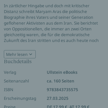
In zärtlicher Hingabe und doch mit kritischer
Distanz schreibt Maryam Aras die politische
Biographie ihres Vaters und seiner Generation
geflohener Aktivisten aus dem Iran. Sie berichtet
von Oppositionellen, die immer an zwei Orten
gleichzeitig waren, die für die demokratische
Zukunft des Iran stritten und es auch heute noch
tun. Viele der in die Jahre gekommenen Aktivisten
trugen 1979 wesentlich zum Sturz der Shah-
Mehr lesen
Diktatur bei und führen heute ein Schattendasein.
Buchdetails
Ihr Verhältnis zur deutschen Linken war
Maryam Aras zeichnet eine lange Tradition vom
gleichermaßen von Anziehung und Abstoßung
Verlag
Ullstein eBooks
Kampf gegen Unterdrückung und Fremdherrschaft.
geprägt.
Es ist eine Tradition der sogenannten Dritten Welt,
Seitenanzahl
ca. 160 Seiten
in der der Luxus, unpolitisch durchs Leben zu
ISBN
9783843735575
gehen, nie existiert hat.
Erscheinungstag
27.03.2025
Preise
DE 17,99 €, AT 17,99 €