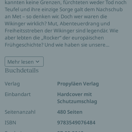
kannten keine Grenzen, fürchteten weder Tod noch
Teufel und ihre einzige Sorge galt dem Nachschub
an Met – so denken wir. Doch wer waren die
Wikinger wirklich? Mut, Abenteuerdrang und
Freiheitsstreben der Wikinger sind legendär. Wie
aber lebten die „Rocker“ der europäischen
Frühgeschichte? Und wie haben sie unsere
moderne Welt geprägt? Dank neuester
archäologischer Forschung können wir heute ein
Mehr lesen
differenziertes Bild der Nordleute zeichnen. Es zeigt
Buchdetails
eine faszinierende Kultur, in der sich die großen
Fragen unserer Gegenwart spiegeln: Identität und
Verlag
Propyläen Verlag
Zugehörigkeit, Mobilität und Migration,
Religionskonflikte und Kämpfe um Ressourcen.
Einbandart
Hardcover mit
Dieser farbenprächtig illustrierte Band füllt die
Schutzumschlag
Lücken unseres bisherigen Wissens über die
Seitenanzahl
480 Seiten
Wikinger mit überraschenden neuen
Erkenntnissen.
ISBN
9783549076484