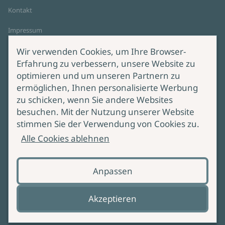
Kontakt
Impressum
Datenschutz
Wir verwenden Cookies, um Ihre Browser-
Cookie-Einstellungen
Erfahrung zu verbessern, unsere Website zu
AGB Online Shop
optimieren und um unseren Partnern zu
ermöglichen, Ihnen personalisierte Werbung
Service
Produktsicherheit
zu schicken, wenn Sie andere Websites
besuchen. Mit der Nutzung unserer Website
Lieferung & Versand
Bei Fragen zur Produktsicherheit
stimmen Sie der Verwendung von Cookies zu.
wenden Sie sich bitte an
Manuskripteinreichung
Alle Cookies ablehnen
produktsicherheit@ullstein.de
Barrierefreiheit
Anpassen
Zahlungsoptionen
Vertrag widerrufen
Akzeptieren