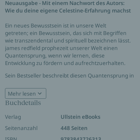
Neuausgabe - Mit einem Nachwort des Autors:
Wie du deine eigene Celestine-Erfahrung machst
Ein neues Bewusstsein ist in unsere Welt
getreten; ein Bewusstsein, das sich mit Begriffen
wie transzendental und spirituell bezeichnen lässt.
james redfield prophezeit unserer Welt einen
Quantensprung, wenn wir lernen, diese
Entwicklung zu fördern und aufrechtzuerhalten.
Sein Bestseller beschreibt diesen Quantensprung in
Form einer spannenden Erzählung.
Abenteuergeschichte und Buch der Erkenntnisse in
Mehr lesen
einem, trifft dieser Roman den Nerv unserer Zeit
Buchdetails
und hat bereits Millionen von Lesern die geistigen
und spirituellen Voraussetzungen für das neue
Verlag
Ullstein eBooks
Zeitalter nahegebracht.
Seitenanzahl
448 Seiten
In seinem für diese Ausgabe geschriebenen
ISBN
9783843726313