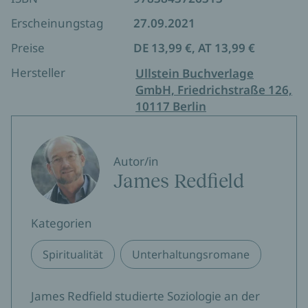
Nachwort verdeutlicht James Redfield, was die
Erfahrung der Prophezeiungen für uns
Erscheinungstag
27.09.2021
bedeutet: Wenn genügend Menschen danach
Preise
DE 13,99 €, AT 13,99 €
leben, werden andere die Wandlung bemerken und
auch selbst damit beginnen, ihr Leben neu zu
Hersteller
Ullstein Buchverlage
entdecken, weil die uns das neue Bewusstsein ein
GmbH, Friedrichstraße 126,
erfülltes, glückliches und nachhaltiges Leben
10117 Berlin
ermöglicht.
Autor/in
James Redfield
Kategorien
Spiritualität
Unterhaltungsromane
James Redfield studierte Soziologie an der