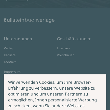
Unternehmen
Geschäftskunden
Verlag
Lizenzen
Karriere
Vorschauen
Kontakt
Impressum
Datenschutz
Wir verwenden Cookies, um Ihre Browser-
Cookie-Einstellungen
Erfahrung zu verbessern, unsere Website zu
AGB Online Shop
optimieren und um unseren Partnern zu
ermöglichen, Ihnen personalisierte Werbung
Service
Produktsicherheit
zu schicken, wenn Sie andere Websites