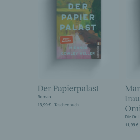
Der Papierpalast
Man
Roman
trau
13,99 €
Taschenbuch
Omi
Die Onl
11,99 €