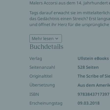
Malers Accorsi aus dem 14. Jahrhundert en
Tags darauf erwacht sie im mittelalterliche
das Gedächtnis einen Streich? Erst langsa
und öffnet ihr Herz für die ursprüngliche
Accorsi kennenlernt, verliebt sie sich uns
nur ihr Leben, sondern auch die Existenz
Mehr lesen
entscheiden, in welches Jahrhundert sie 
Buchdetails
"Eine wunderbare, pulsierende Geschicht
Weekly
Verlag
Ullstein eBooks
Seitenanzahl
528 Seiten
Originaltitel
The Scribe of Si
Übersetzung
Aus dem Ameri
ISBN
9783843717397
Erscheinungstag
09.03.2018