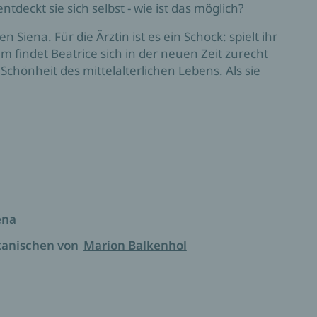
tdeckt sie sich selbst - wie ist das möglich?
n Siena. Für die Ärztin ist es ein Schock: spielt ihr
m findet Beatrice sich in der neuen Zeit zurecht
 Schönheit des mittelalterlichen Lebens. Als sie
terblich in ihn. Aber mit Ausbruch der Pest ist nicht
 von Siena bedroht, und Beatrice muss sich
gehört.
e über das Gestern und das Heute" Publishers
ena
kanischen von
Marion Balkenhol