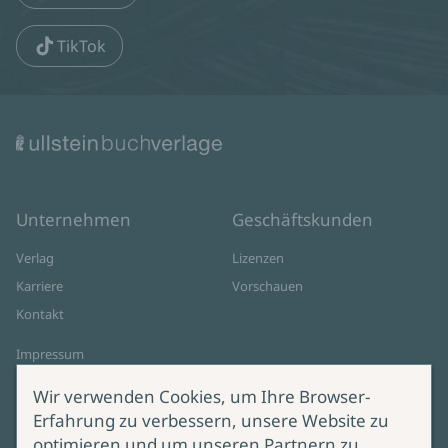
TikTok
Unternehmen
Geschäftskunden
Verlag
Lizenzen
Karriere
Vorschauen
Kontakt
Impressum
Datenschutz
Wir verwenden Cookies, um Ihre Browser-
Cookie-Einstellungen
Erfahrung zu verbessern, unsere Website zu
AGB Online Shop
optimieren und um unseren Partnern zu