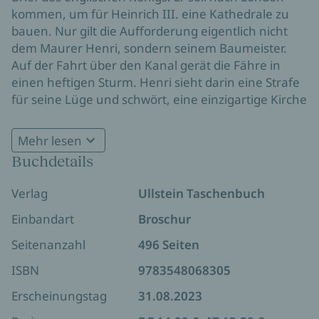
kommen, um für Heinrich III. eine Kathedrale zu
bauen. Nur gilt die Aufforderung eigentlich nicht
dem Maurer Henri, sondern seinem Baumeister.
Auf der Fahrt über den Kanal gerät die Fähre in
einen heftigen Sturm. Henri sieht darin eine Strafe
für seine Lüge und schwört, eine einzigartige Kirche
zu schaffen, wenn er nur heil in England ankommt.
Doch brüchige Fundamente, eine Rebellion des
Mehr lesen
Adels und die stete Sorge, dass sein falsches Spiel
Buchdetails
Die Westminster Abbey ist seit dem Jahr 1066
auffliegt, drohen sein Vorhaben zum Scheitern zu
Krönungskirche und letzte Ruhestätte für mehr
bringen. Dann stellt ihn die Liebe zu einer jungen
Verlag
Ullstein Taschenbuch
als 3.000 Briten. Auch heute noch werden in der
Baronin vor die schwerste Herausforderung: Kann
Kirche die großen Ereignisse Großbritanniens
er ihre Liebe beschützen, ohne seinen Eid zu
Einbandart
Broschur
gefeiert, im Mai 2023 die Krönung Charles III.
brechen?
Seitenanzahl
496 Seiten
ISBN
9783548068305
Erscheinungstag
31.08.2023