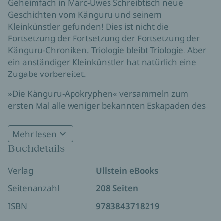
Geheimfach in Marc-Uwes Schreibtisch neue
Geschichten vom Känguru und seinem
Kleinkünstler gefunden! Dies ist nicht die
Fortsetzung der Fortsetzung der Fortsetzung der
Känguru-Chroniken. Triologie bleibt Triologie. Aber
ein anständiger Kleinkünstler hat natürlich eine
Zugabe vorbereitet.
»Die Känguru-Apokryphen« versammeln zum
ersten Mal alle weniger bekannten Eskapaden des
dynamischen Duos: Episoden, die zwar nicht im
allgemein gültigen Hochkanon der »Känguru-
Mehr lesen
Trilogie« vertreten, aber ebenso witzig sind.
Buchdetails
Geschichten aus Anthologien, Live-Programmen ...
und aus besagtem Geheimfach.
Verlag
Ullstein eBooks
Seitenanzahl
208 Seiten
ISBN
9783843718219