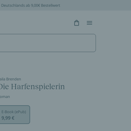
b Deutschlands ab 9,00€ Bestellwert
Hidden Text
Hidden Text
aila Brenden
Die Harfenspielerin
oman
E-Book (ePub)
9,99 €