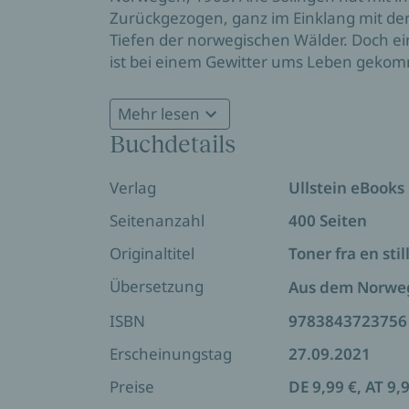
Zurückgezogen, ganz im Einklang mit der 
Tiefen der norwegischen Wälder. Doch ei
ist bei einem Gewitter ums Leben geko
Dorfbewohner rührend um sie. Sie mache
Nach und nach entdeckt Ane ihre Leidens
verändern wird: eine Harfe.
Mehr lesen
Instrument. Schwanger mit Hans' Kind beg
Buchdetails
Als das Schicksal erneut zuschlägt, ist Ane
Leben zu opfern. Entschlossen begibt sie
Ausgang - immer begleitet vom Zauber de
Verlag
Ullstein eBooks
Klingen bringt.
Seitenanzahl
400 Seiten
Eine zutiefst tröstende Geschichte für al
Originaltitel
Toner fra en stil
geliebt haben.
Übersetzung
Aus dem Norwe
ISBN
9783843723756
Erscheinungstag
27.09.2021
Preise
DE 9,99 €, AT 9,