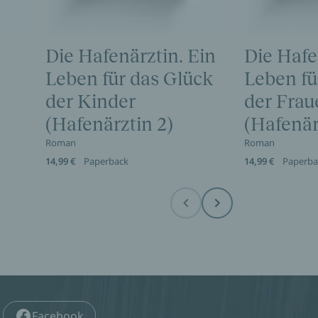
Die Hafenärztin. Ein
Die Hafe
Leben für das Glück
Leben für
der Kinder
der Frau
(Hafenärztin 2)
(Hafenär
Roman
Roman
14,99 €
Paperback
14,99 €
Paperba
Before
Next
Facebook