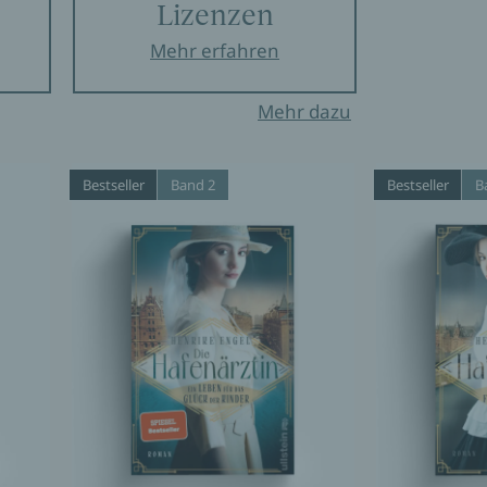
Lizenzen
Mehr erfahren
Mehr dazu
Bestseller
Band 2
Bestseller
B