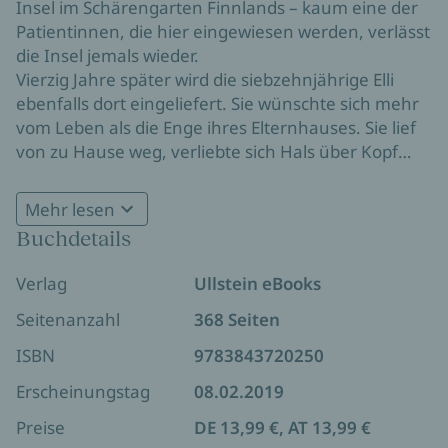
Insel im Schärengarten Finnlands – kaum eine der
Patientinnen, die hier eingewiesen werden, verlässt
die Insel jemals wieder.
Vierzig Jahre später wird die siebzehnjährige Elli
ebenfalls dort eingeliefert. Sie wünschte sich mehr
vom Leben als die Enge ihres Elternhauses. Sie lief
von zu Hause weg, verliebte sich Hals über Kopf
und musste vor der Polizei fliehen. Doch zu ihrer
Ein bildreicher und fesselnder Roman über zwei
Zeit erlaubt man Frauen den Ausbruch aus ihrem
Mehr lesen
Frauen, die einen hohen Preis für ihr Verlangen,
Leben nicht. Jetzt ist sie ebenfalls gefangen auf der
Buchdetails
ihre Liebe und ihr Streben nach Freiheit bezahlen
Insel Själö, wo die Zeit stillzustehen scheint ...
mussten.
Verlag
Ullstein eBooks
Seitenanzahl
368 Seiten
ISBN
9783843720250
Erscheinungstag
08.02.2019
Preise
DE 13,99 €, AT 13,99 €