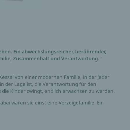
eben. Ein abwechslungsreicher, berührender,
milie, Zusammenhalt und Verantwortung."
essel von einer modernen Familie, in der jeder
 in der Lage ist, die Verantwortung für den
 die Kinder zwingt, endlich erwachsen zu werden.
bei waren sie einst eine Vorzeigefamilie. Ein
 schönen Frau und drei wohlgeratenen Kindern.
 längst gestorben und die Kinder erwachsen, zeigen
als der Patriarch in eine Demenz schlittert,