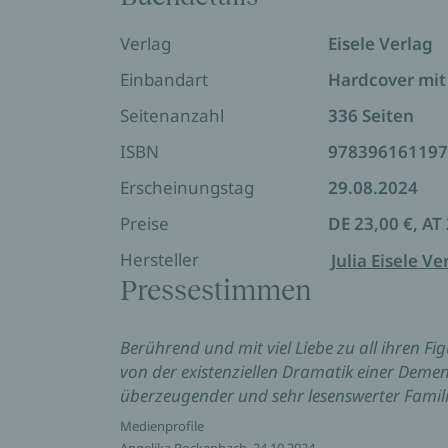
drohen aus den Rissen einstürzende Wä
Luka ist als Fernsehreporterin kaum je z
Verlag
Eisele Verlag
psychiatrischen Klinik beschäftigt, und Ele
Einbandart
Hardcover mit
vor einer unangenehmen Wahrheit die A
Seitenanzahl
336 Seiten
In dem Glauben, von den anderen nicht v
ISBN
978396161197
Päckchen – bis der Vater spurlos versch
Erscheinungstag
29.08.2024
»Ein wundervoller Familienroman voller
allen Figuren. Pures Lesevergnügen u
Preise
DE 23,00 €, AT
Hersteller
Julia Eisele 
Pressestimmen
Berührend und mit viel Liebe zu all ihren Fi
von der existenziellen Dramatik einer Demen
überzeugender und sehr lesenswerter Fami
Medienprofile
Angelika Rockenbach, 24.10.2024