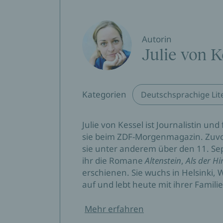
die bleibt.
Regensburger Zeitung
Christian Muggenthaler, 10.10.2024
Autorin
Julie von K
Es ist wahrscheinlich das schönste Buchcover 
Berliner Zimmer
Kategorien
Deutschsprachige Lit
Mit ihrem neuen Roman ‚Die andern sind das 
vorgelegt, das sowohl durch die Subtilität 
Julie von Kessel ist Journalistin und
Unerschrockenheit besticht, mit der sie dem
sie beim ZDF-Morgenmagazin. Zuvor
ihre wahrhaftigen Versuche, mit literarische
sie unter anderem über den 11. Sep
sich widerstreitende Gefühle und Gedanken
ihr die Romane
Altenstein
,
Als der Hi
besonderen Wert.
erschienen. Sie wuchs in Helsinki,
MDR Kultur
auf und lebt heute mit ihrer Familie 
Peter Henning, 11.09.2024
Mehr erfahren
Mit ‚Die andern sind das weite Meer‘ erzählt