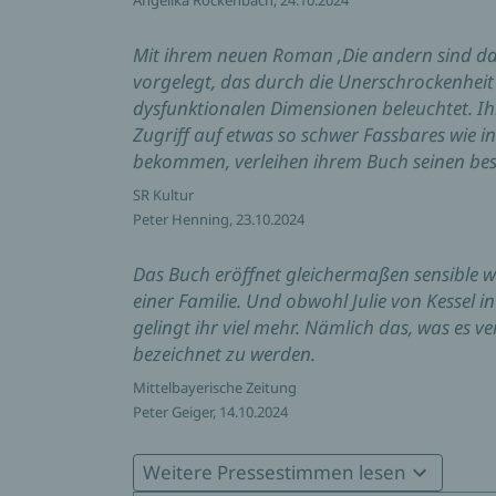
Mit ihrem neuen Roman ‚Die andern sind das 
vorgelegt, das durch die Unerschrockenheit b
dysfunktionalen Dimensionen beleuchtet. Ihr
Zugriff auf etwas so schwer Fassbares wie i
bekommen, verleihen ihrem Buch seinen be
SR Kultur
Peter Henning, 23.10.2024
Das Buch eröffnet gleichermaßen sensible wi
einer Familie. Und obwohl Julie von Kessel i
gelingt ihr viel mehr. Nämlich das, was es 
bezeichnet zu werden.
Mittelbayerische Zeitung
Peter Geiger, 14.10.2024
Julie von Kessel schafft es, Menschen, die 
Weitere Pressestimmen lesen
dennoch eine große Zuneigung der Leserscha