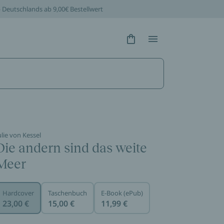
b Deutschlands ab 9,00€ Bestellwert
Hidden Text
Hidden Text
ulie von Kessel
Die andern sind das weite
Meer
Hardcover
Taschenbuch
E-Book (ePub)
23,00 €
15,00 €
11,99 €