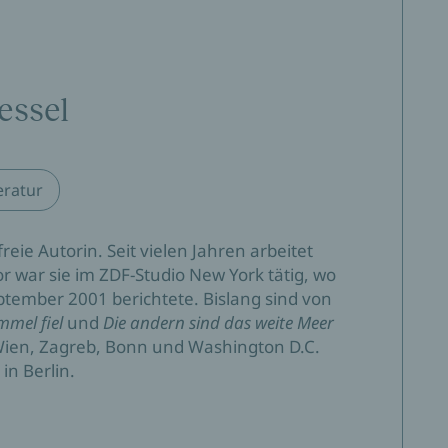
essel
des Jahres, aber das ist längst nicht alles.
eratur
weite Meer‘ hat von Kessel ein Stück Literatur
seiner Beobachtungen als auch durch die
 freie Autorin. Seit vielen Jahren arbeitet
 Konstrukt Familie auf den Zahn fühlt. Vor allem aber
 war sie im ZDF-Studio New York tätig, wo
n Mitteln Zugriff auf etwas so schwer Fassbares wie in
tember 2001 berichtete. Bislang sind von
 zu bekommen, verleihen ihrem Buch seinen
mmel fiel
und
Die andern sind das weite Meer
 Wien, Zagreb, Bonn und Washington D.C.
in Berlin.
 Julie von Kessel eine wunderbare Familiengeschichte.