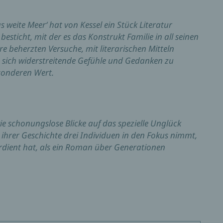
weite Meer‘ hat von Kessel ein Stück Literatur
esticht, mit der es das Konstrukt Familie in all seinen
e beherzten Versuche, mit literarischen Mitteln
n sich widerstreitende Gefühle und Gedanken zu
sonderen Wert.
e schonungslose Blicke auf das spezielle Unglück
n ihrer Geschichte drei Individuen in den Fokus nimmt,
verdient hat, als ein Roman über Generationen
im Lauf der Handlung echte, schwere Fehler begehen,
ft zu verschaffen. Und sie erzeugt eine Spannung,