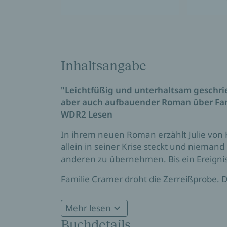
Inhaltsangabe
"Leichtfüßig und unterhaltsam geschri
aber auch aufbauender Roman über Fa
WDR2 Lesen
In ihrem neuen Roman erzählt Julie von K
allein in seiner Krise steckt und niemand
anderen zu übernehmen. Bis ein Ereignis
Familie Cramer droht die Zerreißprobe. Da
erfolgreicher Diplomatenvater mit einer
Erst Jahrzehnte später, Mutter Maria ist
Mehr lesen
sich die Risse im Familienfundament. Und 
Buchdetails