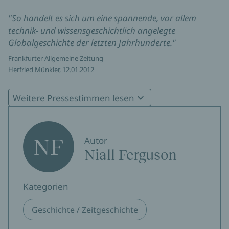
"So handelt es sich um eine spannende, vor allem
technik- und wissensgeschichtlich angelegte
Globalgeschichte der letzten Jahrhunderte."
Frankfurter Allgemeine Zeitung
Herfried Münkler, 12.01.2012
"Fergusons Buch lohnt die Lektüre."
Weitere Pressestimmen lesen
Welt
Jaques Schuster, 29.10.2011
NF
Autor
"Ferguson öffnet stets einen Blick auf Hintergründe, die
Niall Ferguson
erhellender sind als philosophische Traktate."
Frankfurter Rundschau
Kategorien
Thomas Geisen, 11.10.2011
Geschichte / Zeitgeschichte
"Ein lesenswertes, unterhaltsames und faktenreiches
Geschichtsbuch."