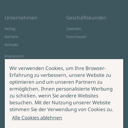
Unternehmen
Geschäftskunden
Verlag
Lizenzen
Karriere
Vorschauen
Kontakt
Impressum
Datenschutz
Wir verwenden Cookies, um Ihre Browser-
Cookie-Einstellungen
Erfahrung zu verbessern, unsere Website zu
AGB Online Shop
optimieren und um unseren Partnern zu
ermöglichen, Ihnen personalisierte Werbung
Service
Produktsicherheit
zu schicken, wenn Sie andere Websites
besuchen. Mit der Nutzung unserer Website
Lieferung & Versand
Bei Fragen zur Produktsicherheit
stimmen Sie der Verwendung von Cookies zu.
wenden Sie sich bitte an
Manuskripteinreichung
Alle Cookies ablehnen
produktsicherheit@ullstein.de
Barrierefreiheit